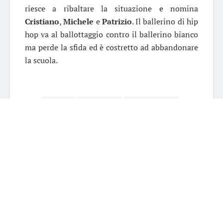
riesce a ribaltare la situazione e nomina
Cristiano
,
Michele
e
Patrizio
. Il ballerino di hip
hop va al ballottaggio contro il ballerino bianco
ma perde la sfida ed è costretto ad abbandonare
la scuola.
Tags:
Amici 15
anticipazioni
seconda puntata
serale
Chiara Tomao
24 anni, studentessa di Editoria e Giornalismo