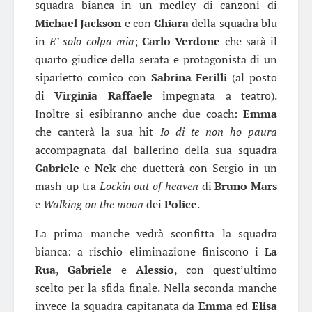
squadra bianca in un medley di canzoni di
Michael Jackson
e con
Chiara
della squadra blu
in
E’ solo colpa mia
;
Carlo Verdone
che sarà il
quarto giudice della serata e protagonista di un
siparietto comico con
Sabrina Ferilli
(al posto
di
Virginia Raffaele
impegnata a teatro).
Inoltre si esibiranno anche due coach:
Emma
che canterà la sua hit
Io di te non ho paura
accompagnata dal ballerino della sua squadra
Gabriele
e
Nek
che duetterà con Sergio in un
mash-up tra
Lockin out of heaven
di
Bruno Mars
e
Walking on the moon
dei
Police
.
La prima manche vedrà sconfitta la squadra
bianca: a rischio eliminazione finiscono i
La
Rua
,
Gabriele
e
Alessio
, con quest’ultimo
scelto per la sfida finale. Nella seconda manche
invece la squadra capitanata da
Emma
ed
Elisa