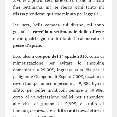
A volte capita di cestinarle con un paio di click a
fine settimana, ma se riesco ogni tanto mi
rilassa prendermi qualche minuto per leggerle.
Ieri sera, bella comoda sul divano, mi sono
gustata la
carrellata settimanale delle offerte
e con qualche giorno di ritardo ho abboccato al
pesce d’aprile
.
Ecco alcuni
coupon del 1° aprile 2016
: corso di
mimetizzazione per evitare lo shopping
domenicale a 29,00€, ingresso salta fila per il
padiglione Giappone di Expo a 7,00€, tazzina di
cavoli tuoi per amici impiccioni a 49,90€, figo in
affitto per selfie invidiabili sempre a 49,90€,
corso di velocizzazione pollici per rispondere
alle chat di gruppo a 19,99€, e…..rullo di
tamburi,
the winner is
il
filtro anti newsletter
di