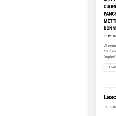
CUOR
PANCH
METTE
DONN
BY
PATRI
Di pugni
Ma il c
Impieri"
REA
Las
Il tuo i