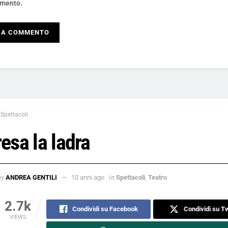
mento.
Spettacoli
esa la ladra
by
in
ANDREA GENTILI
10 anni ago
Spettacoli
,
Teatro
2.7k
Condividi su Facebook
Condividi su Tw
VIEWS