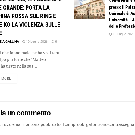
Visita Istituzi
E GRANDE: PORTA LA
presso il Pala
Quirinale di A
INA ROSSA SUL RING E
Università – 
 KO LA VIOLENZA SULLE
delle Professi
E
10 Luglio 2026
ZIA GALLINA
19 Luglio 2026
0
 che fanno male, ne ha visti tanti.
olpo più forte che "Matteo
ha tirato nella sua...
DETAILS
D MORE
cia un commento
ndirizzo email non sarà pubblicato.
I campi obbligatori sono contrassegna