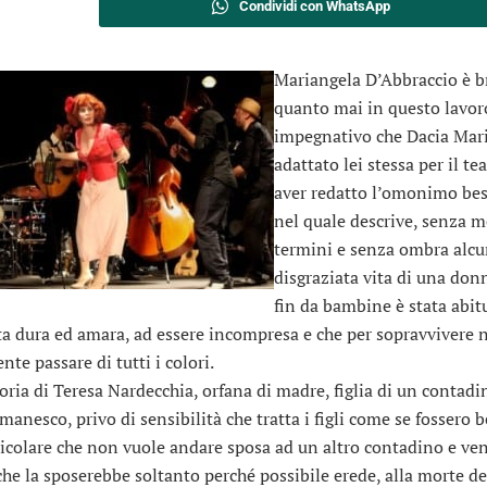
Condividi con WhatsApp
Mariangela D’Abbraccio è b
quanto mai in questo lavor
impegnativo che Dacia Mar
adattato lei stessa per il t
aver redatto l’omonimo bes
nel quale descrive, senza m
termini e senza ombra alcu
disgraziata vita di una don
fin da bambine è stata abit
ta dura ed amara, ad essere incompresa e che per sopravvivere 
te passare di tutti i colori.
toria di Teresa Nardecchia, orfana di madre, figlia di un contadi
anesco, privo di sensibilità che tratta i figli come se fossero be
ticolare che non vuole andare sposa ad un altro contadino e ven
che la sposerebbe soltanto perché possibile erede, alla morte de