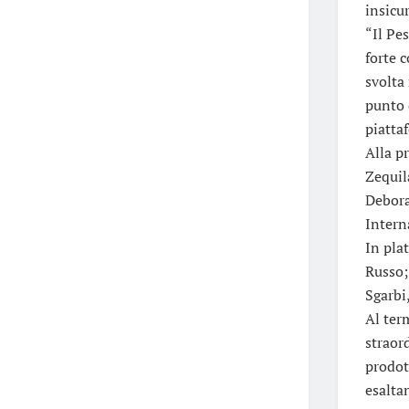
insicu
“Il Pe
forte 
svolta
punto 
piatta
Alla p
Zequil
Debora
Intern
In pla
Russo;
Sgarbi
Al ter
straor
prodot
esalta