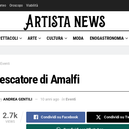
eteo
Oroscopo
Viabilità
PETTACOLI
ARTE
CULTURA
MODA
ENOGASTRONOMIA
Eventi
pescatore di Amalfi
by
in
ANDREA GENTILI
10 anni ago
Eventi
2.7k
Condividi su Facebook
Condividi su Tw
VIEWS