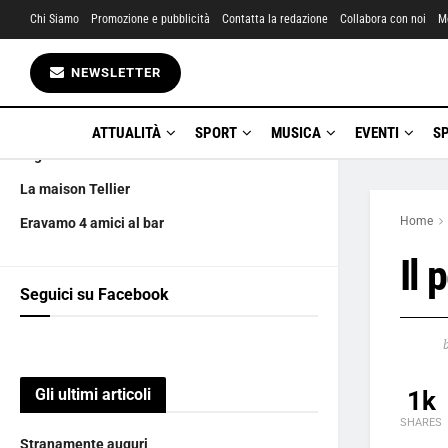
Chi Siamo
Promozione e pubblicità
Contatta la redazione
Collabora con noi
M
Gli ultimi articoli
NEWSLETTER
Stranamente auguri
La dottoressa Giò torna in ospedale
ATTUALITÀ
SPORT
MUSICA
EVENTI
S
Argentero saluta ‘DOC
La maison Tellier
Home
Eravamo 4 amici al bar
Il 
Seguici su Facebook
Gli ultimi articoli
1k
SHARES
Stranamente auguri