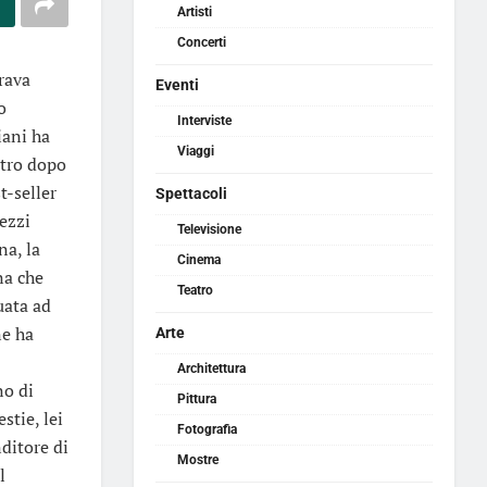
Artisti
Concerti
rava
Eventi
o
Interviste
iani ha
Viaggi
eatro dopo
t-seller
Spettacoli
ezzi
Televisione
na, la
Cinema
na che
Teatro
uata ad
ne ha
Arte
Architettura
no di
Pittura
stie, lei
Fotografia
ditore di
Mostre
l