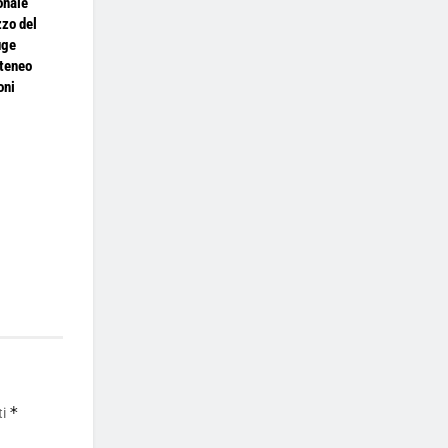
onale
zzo del
uge
Ateneo
oni
*
ti