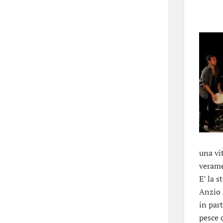
una vi
veramen
E’ la s
Anzio m
in par
pesce 