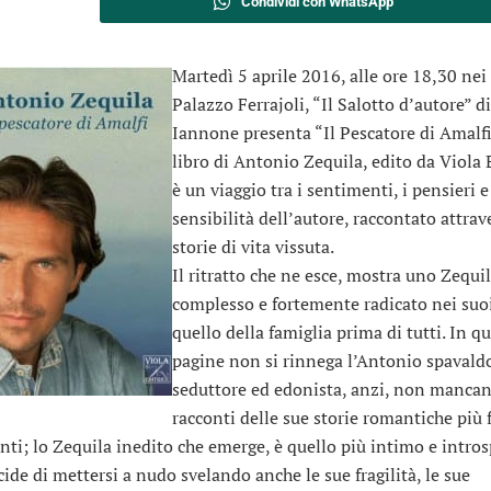
Condividi con WhatsApp
Martedì 5 aprile 2016, alle ore 18,30 nei 
Palazzo Ferrajoli, “Il Salotto d’autore” d
Iannone presenta “Il Pescatore di Amalfi”
libro di Antonio Zequila, edito da Viola E
è un viaggio tra i sentimenti, i pensieri e
sensibilità dell’autore, raccontato attrav
storie di vita vissuta.
Il ritratto che ne esce, mostra uno Zequi
complesso e fortemente radicato nei suoi
quello della famiglia prima di tutti. In q
pagine non si rinnega l’Antonio spavald
seduttore ed edonista, anzi, non mancan
racconti delle sue storie romantiche più
anti; lo Zequila inedito che emerge, è quello più intimo e intro
cide di mettersi a nudo svelando anche le sue fragilità, le sue