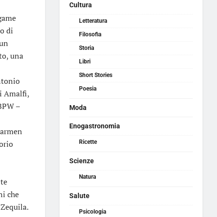
Cultura
egame
Letteratura
o di
Filosofia
 un
Storia
to, una
Libri
Short Stories
ntonio
Poesia
i Amalfi,
 BPW –
Moda
Enogastronomia
 Carmen
orio
Ricette
Scienze
Natura
nte
ni che
Salute
 Zequila.
Psicologia