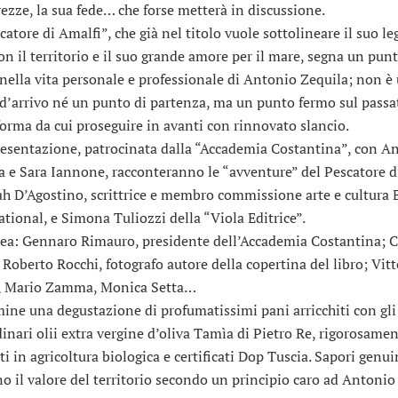
rezze, la sua fede… che forse metterà in discussione.
scatore di Amalfi”, che già nel titolo vuole sottolineare il suo l
con il territorio e il suo grande amore per il mare, segna un punt
 nella vita personale e professionale di Antonio Zequila; non è
d’arrivo né un punto di partenza, ma un punto fermo sul passa
forma da cui proseguire in avanti con rinnovato slancio.
resentazione, patrocinata dalla “Accademia Costantina”, con A
a e Sara Iannone, racconteranno le “avventure” del Pescatore d
h D’Agostino, scrittrice e membro commissione arte e cultura
ational, e Simona Tuliozzi della “Viola Editrice”.
tea: Gennaro Rimauro, presidente dell’Accademia Costantina;
 Roberto Rocchi, fotografo autore della copertina del libro; Vitt
, Mario Zamma, Monica Setta…
mine una degustazione di profumatissimi pani arricchiti con gli
dinari olii extra vergine d’oliva Tamìa di Pietro Re, rigorosame
ti in agricoltura biologica e certificati Dop Tuscia. Sapori genui
no il valore del territorio secondo un principio caro ad Antonio