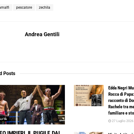
amalfi
pescatore
zechila
Andrea Gentili
d
Posts
Edda Negri Mus
Rocca di Papa:
racconto di D
Rachele tra m
familiare e sto
LITÀ
27 Luglio 2026
O IMPIERI, IL PUGILE DAL