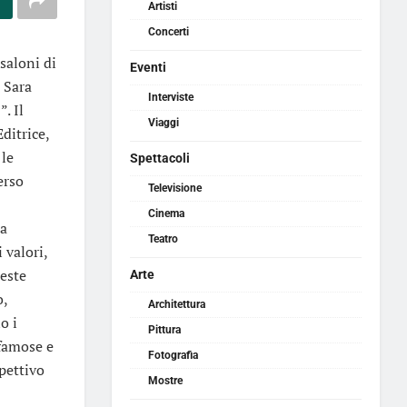
Artisti
Concerti
saloni di
Eventi
i Sara
Interviste
. Il
Viaggi
ditrice,
 le
Spettacoli
erso
Televisione
Cinema
la
Teatro
 valori,
ueste
Arte
o,
Architettura
o i
Pittura
 famose e
Fotografia
spettivo
Mostre