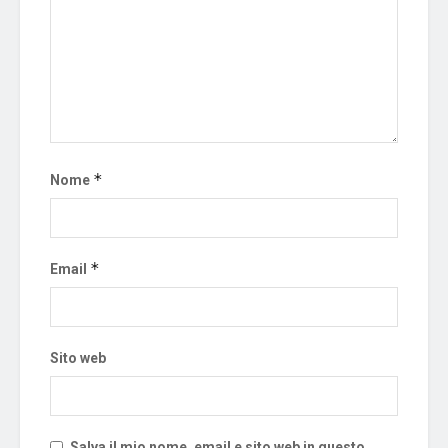
*
Nome
*
Email
Sito web
Salva il mio nome, email e sito web in questo