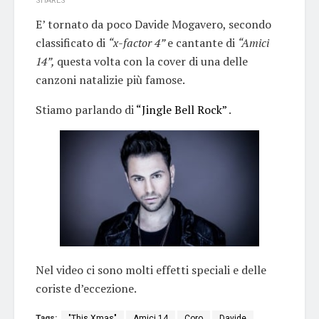
SHARES
E’ tornato da poco Davide Mogavero, secondo
classificato di
“x-factor 4”
e cantante di
“Amici
14”,
questa volta con la cover di una delle
canzoni natalizie più famose.
Stiamo parlando di
“Jingle Bell Rock”
.
Nel video ci sono molti effetti speciali e delle
coriste d’eccezione.
Tags:
"This Xmas"
Amici 14
Coro
Davide