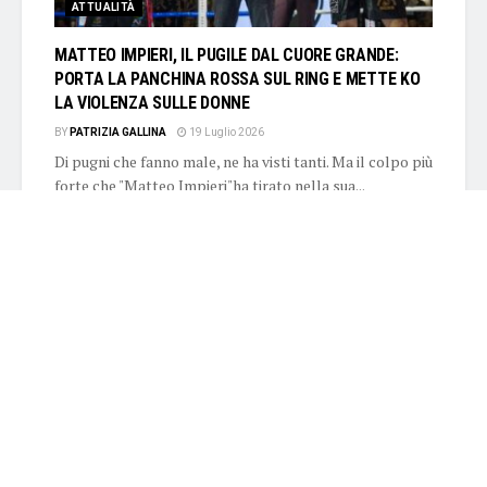
ATTUALITÀ
MATTEO IMPIERI, IL PUGILE DAL CUORE GRANDE:
PORTA LA PANCHINA ROSSA SUL RING E METTE KO
LA VIOLENZA SULLE DONNE
BY
PATRIZIA GALLINA
19 Luglio 2026
Di pugni che fanno male, ne ha visti tanti. Ma il colpo più
forte che "Matteo Impieri"ha tirato nella sua...
DETAILS
READ MORE
5 giugno giornata mondiale per la
salvaguardia e la tutela dell’ambiente
5 Giugno 2026
L’invidia logora dentro…. Rosso Malpelo non sarà un
mostro di simpatia ma il troppo stroppia
31 Maggio 2026