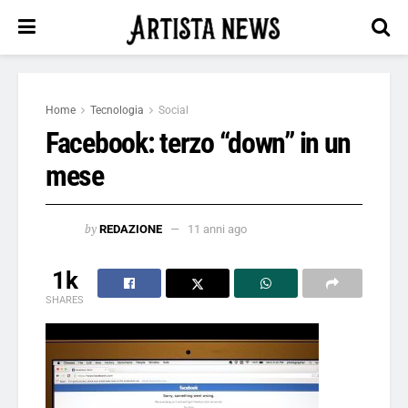
Home
Tecnologia
Social
Facebook: terzo “down” in un
mese
by
REDAZIONE
11 anni ago
1k
SHARES