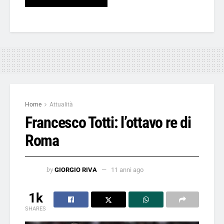
Home
Attualità
Francesco Totti: l’ottavo re di
Roma
by
GIORGIO RIVA
11 anni ago
1k
SHARES