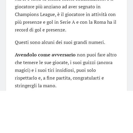
giocatore più anziano ad aver segnato in
Champions League, è il giocatore in attività con
più presenze e gol in Serie A e con la Roma ha il
record di gol e presenze.
Questi sono alcuni dei suoi grandi numeri.
Avendolo come avversario
non puoi fare altro
che temere le sue giocate, i suoi guizzi (ancora
magici) e i suoi tiri insidiosi, puoi solo
rispettarlo e, a fine partita, congratularti e
stringergli la mano.
A volte ha avuto atteggiamenti fuori dalle regole
e dagli schemi perché, forse, in quei momenti è
uscito il
tifoso della Roma
che vorrebbe
spaccare il mondo e fare di tutto per vederla
vincere.