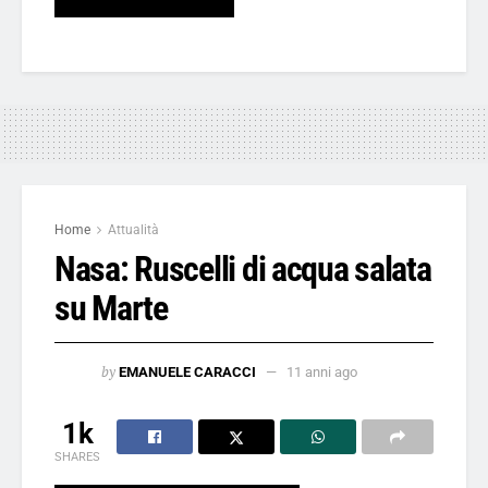
Home
Attualità
Nasa: Ruscelli di acqua salata
su Marte
by
EMANUELE CARACCI
11 anni ago
1k
SHARES