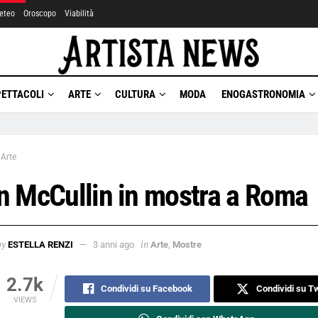
eteo
Oroscopo
Viabilità
PETTACOLI
ARTE
CULTURA
MODA
ENOGASTRONOMIA
Arte
n McCullin in mostra a Roma
by
in
ESTELLA RENZI
3 anni ago
Arte
,
Mostre
2.7k
Condividi su Facebook
Condividi su Tw
VIEWS