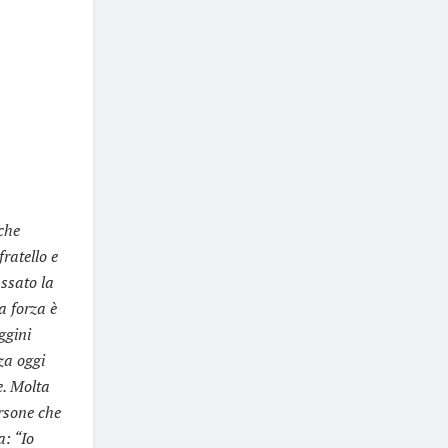
 che
ratello e
ssato la
a forza è
ggini
za oggi
e. Molta
ersone che
a: “Io