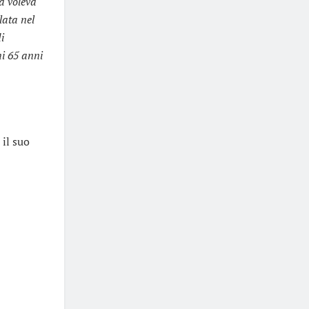
sa voleva
lata nel
i
mi 65 anni
, il suo