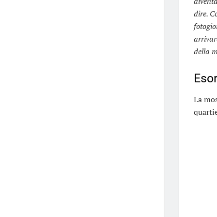
diventa
dire. C
fotogio
arrivar
della m
Esor
La mos
quarti