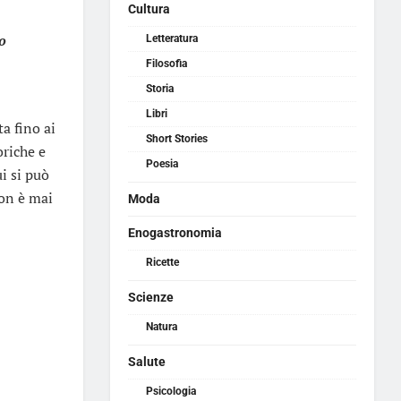
Cultura
o
Letteratura
Filosofia
Storia
Libri
a fino ai
Short Stories
oriche e
Poesia
ui si può
non è mai
Moda
Enogastronomia
Ricette
Scienze
Natura
Salute
Psicologia