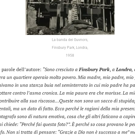
La banda dei Guvnors,
Finsbury Park, Londra,
1958
e parole dell’autore:
“Sono cresciuto a
Finsbury Park
,
a
Londra
,
era un quartiere operaio molto povero. Mia madre, mio padre, mio f
mivamo in una stanza buia nel seminterrato in cui mio padre ha pa
lottare contro l’asma cronica. La mia paura era che morisse. La mi
contribuire alla sua riscossa…Queste non sono un sacco di stupida
ntali, ma un dato di fatto. Ecco perché le ragioni della mia presen
otografo sono di natura emotiva
, cosa che gli altri faticano a capir
i chiede: “Perché fai questa foto?”. È perché so cosa provano le p
fo. Non si tratta di pensare: “Grazie a Dio non è successo a me” m