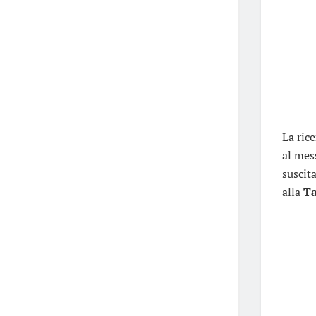
La ric
al mes
suscit
alla
Ta