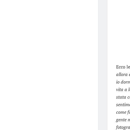
Ecco l
allora 
io dor
vita a 
stata 
sentime
come f
gente m
fotogra