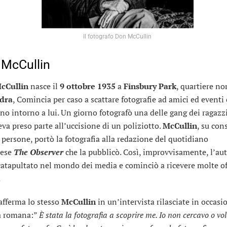
Il fotografo Don McCullin
 McCullin
cCullin
nasce il
9 ottobre
1935
a
Finsbury Park
, quartiere no
dra
, Comincia per caso a scattare fotografie ad amici ed eventi
no intorno a lui. Un giorno fotografò una delle gang dei ragazz
eva preso parte all’uccisione di un poliziotto.
McCullin
, su cons
 persone, portò la fotografia alla redazione del quotidiano
nese
The Observer
che la pubblicò. Così, improvvisamente, l’aut
catapultato nel mondo dei media e cominciò a ricevere molte of
.
fferma lo stesso
McCullin
in un’intervista rilasciate in occasi
a romana:”
È stata la fotografia a scoprire me. Io non cercavo o vo