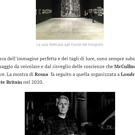
La sala dedicata agli Esordi del fotografo
erca dell’immagine perfetta e dei tagli di luce, sono sempre sub
saggio da veicolare e dal risveglio delle coscienze che
McCulli
are. La mostra di
Roma
fa seguito a quella organizzata a
Londr
te Britain
nel 2020.