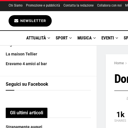
Chi Siamo
Promozione e pubblicità
Contatta la redazione
Collabora con noi
M
Gli ultimi articoli
NEWSLETTER
Stranamente auguri
La dottoressa Giò torna in ospedale
ATTUALITÀ
SPORT
MUSICA
EVENTI
S
Argentero saluta ‘DOC
La maison Tellier
Home
Eravamo 4 amici al bar
Do
Seguici su Facebook
Gli ultimi articoli
1k
SHARES
Stranamente auguri