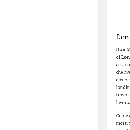
Don
Don M
di
Lon
accado
che av
alcune
londi
trovò 
lavoro
Come a
mostr