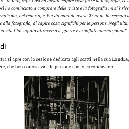
re un fotografo. Così ho dovuto capire cosa fosse la fotografia, co
osì ho cominciato a comprare delle riviste e la fotografia mi si è rive
rnalismo, nel reportage. Fin da quando avevo 23 anni, ho cercato d
e alla fotografia, di capire cosa significhi per le persone. Negli ulti
ia vita l’ho saputo attraverso le guerre e i conflitti internazionali”.
di
tra si apre con la sezione dedicata agli scatti nella sua
Londra
ere, che ben conosceva e le persone che lo circondavano.