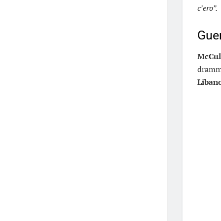
c’ero”.
Guer
McCul
dramma
Liban