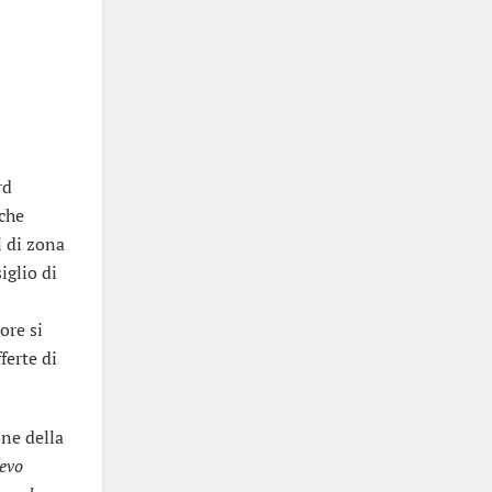
rd
 che
i di zona
iglio di
ore si
ferte di
one della
levo