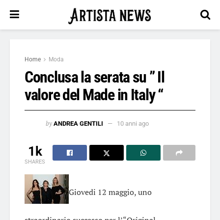
Home
Moda
Conclusa la serata su ” Il
valore del Made in Italy “
by
ANDREA GENTILI
10 anni ago
1k
SHARES
Giovedi 12 maggio, uno
straordinario successo per l’“Original