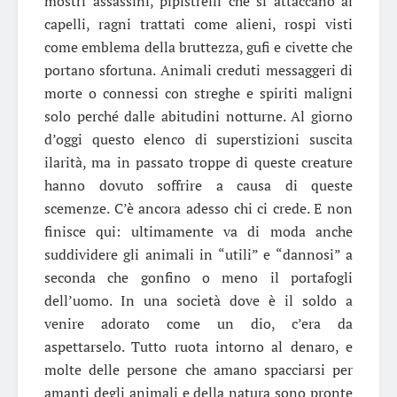
mostri assassini, pipistrelli che si attaccano ai
capelli, ragni trattati come alieni, rospi visti
come emblema della bruttezza, gufi e civette che
portano sfortuna. Animali creduti messaggeri di
morte o connessi con streghe e spiriti maligni
solo perché dalle abitudini notturne. Al giorno
d’oggi questo elenco di superstizioni suscita
ilarità, ma in passato troppe di queste creature
hanno dovuto soffrire a causa di queste
scemenze. C’è ancora adesso chi ci crede. E non
finisce qui: ultimamente va di moda anche
suddividere gli animali in “utili” e “dannosi” a
seconda che gonfino o meno il portafogli
dell’uomo. In una società dove è il soldo a
venire adorato come un dio, c’era da
aspettarselo. Tutto ruota intorno al denaro, e
molte delle persone che amano spacciarsi per
amanti degli animali e della natura sono pronte