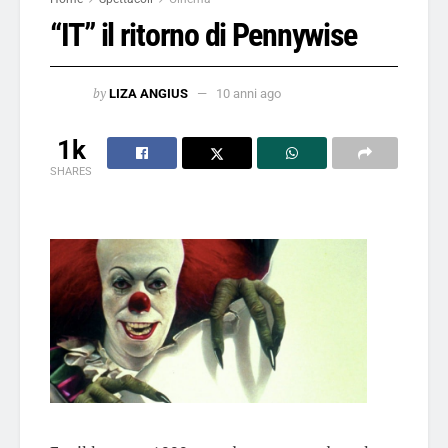
“IT” il ritorno di Pennywise
by
LIZA ANGIUS
10 anni ago
1k
SHARES