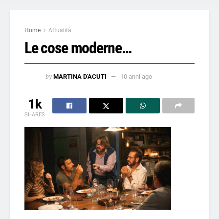
Home
Attualità
Le cose moderne…
by
MARTINA D'ACUTI
10 anni ago
1k
SHARES