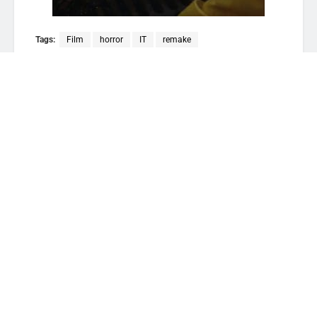
Tags:
Film
horror
IT
remake
Liza Angius
Related
Posts