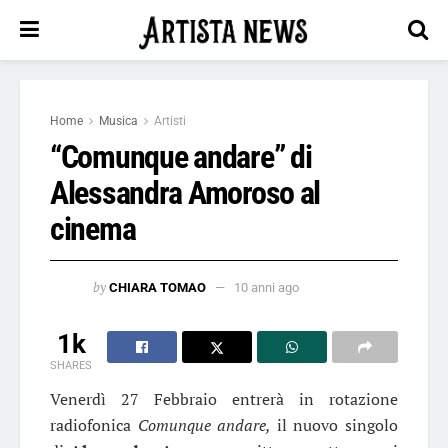
Home
Musica
Artisti
“Comunque andare” di
Alessandra Amoroso al
cinema
by
CHIARA TOMAO
10 anni ago
1k
SHARES
Venerdì 27 Febbraio entrerà in rotazione
radiofonica
Comunque andare,
il nuovo singolo