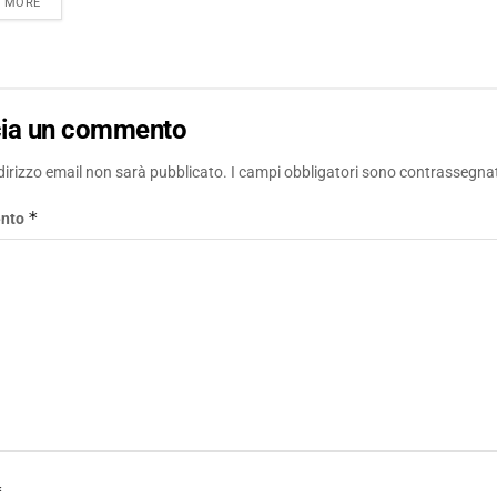
DETAILS
D MORE
cia un commento
ndirizzo email non sarà pubblicato.
I campi obbligatori sono contrassegna
*
nto
*