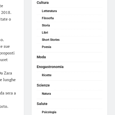
Cultura
te
Letteratura
o 2018.
itate o
Filosofia
Storia
Libri
no.
Short Stories
le sue
Poesia
 proposti
Moda
ouret
Enogastronomia
 Da Zara
Ricette
he lunghe
Scienze
da sera a
Natura
Salute
orto.
Psicologia