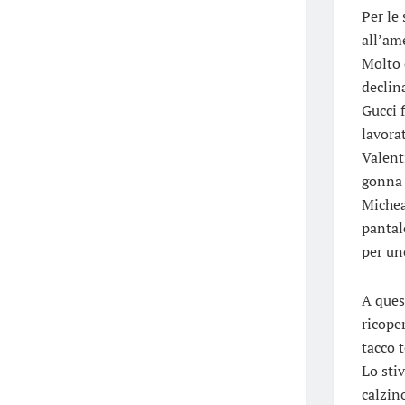
Per le
all’am
Molto e
declin
Gucci 
lavora
Valent
gonna 
Michea
pantal
per un
A ques
ricope
tacco 
Lo sti
calzin