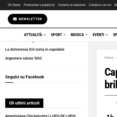
Chi Siamo
Promozione e pubblicità
Contatta la redazione
Collabora con noi
M
Gli ultimi articoli
NEWSLETTER
Amatriciana City boicotta i LUPO DE LUPIS
Ciàula scopre la luna
ATTUALITÀ
SPORT
MUSICA
EVENTI
S
Stranamente auguri
La dottoressa Giò torna in ospedale
Home
Argentero saluta ‘DOC
Ca
Seguici su Facebook
bri
Gli ultimi articoli
Amatriciana City boicotta i LUPO DE LUPIS