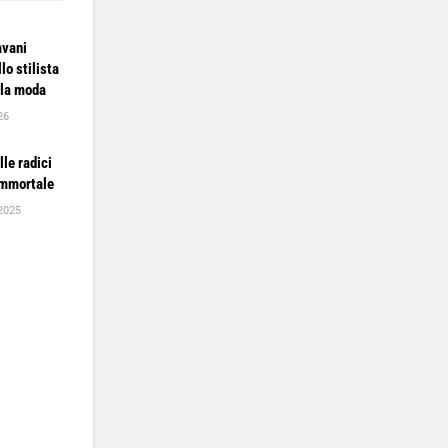
avani
lo stilista
lla moda
26
lle radici
 immortale
2025