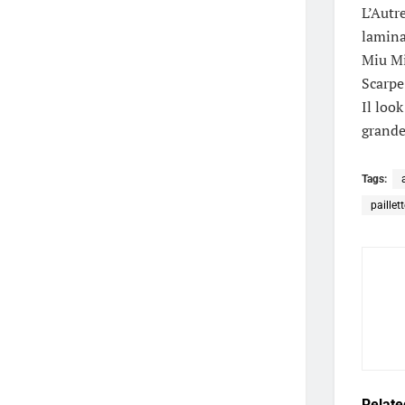
L’Autr
lamina
Miu Miu
Scarpe
Il loo
grande
Tags:
paillet
Relate