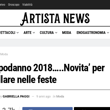
eteo
Oroscopo
Viabilità
PETTACOLI
ARTE
CULTURA
MODA
ENOGASTRONOMIA
Moda
podanno 2018…..Novita’ per
llare nelle feste
by
in
GABRIELLA PAGGI
9 anni ago
Moda