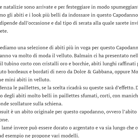
te natalizie sono arrivate e per festeggiare in modo spumeggian
mo gli abiti e i look più belli da indossare in questo Capodann
dipende dall’occasione e dal tipo di serata alla quale sarete inv
ete.
vediamo una selezione di abiti più in voga per questo Capodan
anno va molto di moda il velluto. Balmain ci ha presentato nel
 il tubino corto con cristalli oro e borchie, abiti lunghi raffinati
luto bordeaux e bordati di nero da Dolce & Gabbana, oppure M
e mini abiti in velluto.
enza le paillettes, se la scelta ricadrà su queste sarà d’effetto.
to degli abiti molto belli in paillettes sfumati, corti, con manic
onde scollature sulla schiena.
psuit è un abito originale per questo capodanno, ovvero l’abito 
one.
o lamé invece può essere dorato o argentato e va sia lungo che c
 esempio ne propone vari modelli.