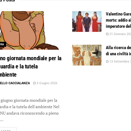
Valentino Gar
morto: addio al
imperatore de
21 Gennaio 20
URA
Alla ricerca de
di una civiltà
no giornata mondiale per la
13 Settembre 
uardia e la tutela
ambiente
ELLO CACCIALANZA
5 Giugno 2026
giugno giornata mondiale per la
rdia e la tutela dell'ambiente Nel
ONU andava riconoscendo a pieno
...