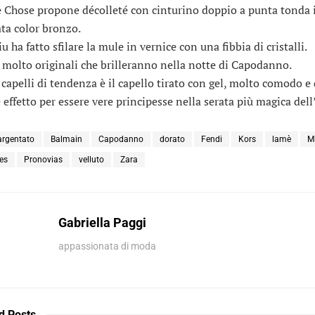
e Chose propone décolleté con cinturino doppio a punta tonda i
ta color bronzo.
 ha fatto sfilare la mule in vernice con una fibbia di cristalli.
 molto originali che brilleranno nella notte di Capodanno.
k capelli di tendenza è il capello tirato con gel, molto comodo e 
 effetto per essere vere principesse nella serata più magica del
argentato
Balmain
Capodanno
dorato
Fendi
Kors
lamè
M
tes
Pronovias
velluto
Zara
Gabriella Paggi
appassionata di moda
d
Posts