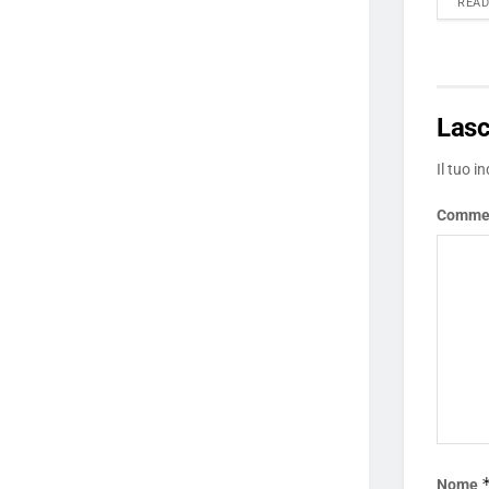
REA
Las
Il tuo i
Comme
Nome