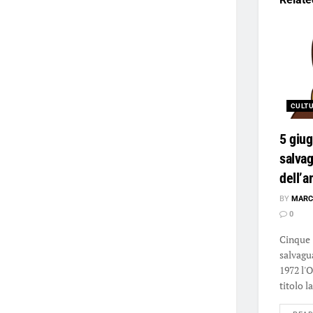
CULT
5 giug
salvag
dell’
BY
MARC
0
Cinque 
salvagua
1972 l'
titolo la