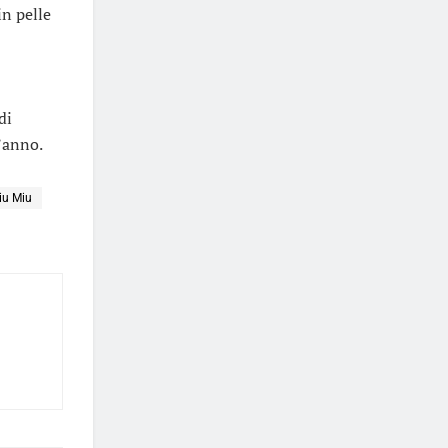
n pelle
di
l’anno.
iu Miu