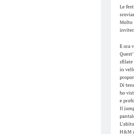
Le fes
scovia
Molto 
inviter
E ora 
Quest’
sfilate
in vel
propon
Di tend
ho vis
e prof
Il jum
pantal
L’abit
H&M ad