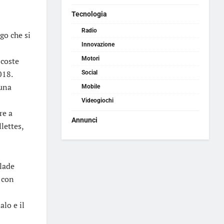
Tecnologia
Radio
ngo che si
Innovazione
Motori
 coste
018.
Social
 una
Mobile
Videogiochi
re a
Annunci
lettes,
Blade
e con
alo e il