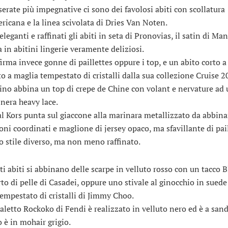
 serate più impegnative ci sono dei favolosi abiti con scollatura
ericana e la linea scivolata di Dries Van Noten.
leganti e raffinati gli abiti in seta di Pronovias, il satin di Ma
a in abitini lingerie veramente deliziosi.
firma invece gonne di paillettes oppure i top, e un abito corto a
to a maglia tempestato di cristalli dalla sua collezione Cruise 2
ino abbina un top di crepe de Chine con volant e nervature ad
nera heavy lace.
l Kors punta sul giaccone alla marinara metallizzato da abbina
oni coordinati e maglione di jersey opaco, ma sfavillante di pail
o stile diverso, ma non meno raffinato.
ti abiti si abbinano delle scarpe in velluto rosso con un tacco 
rto di pelle di Casadei, oppure uno stivale al ginocchio in sued
tempestato di cristalli di Jimmy Choo.
valetto Rockoko di Fendi è realizzato in velluto nero ed è a sand
o è in mohair grigio.