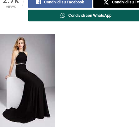
2.7k
Condividi su Facebook
Condividi su Tw
VIEWS
Condividi con WhatsApp