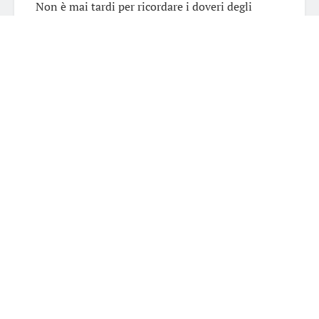
Non è mai tardi per ricordare i doveri degli
studenti non trovate ?
Buon’estate a tutti da parte nostra , di tutto lo
staff del blog, e su ! Coraggio , cosa volete che
sia, un’altro anno scolastico sta per ripartire , tra
circa un mese .
GIF