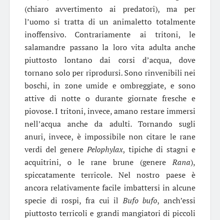
(chiaro avvertimento ai predatori), ma per
l’uomo si tratta di un animaletto totalmente
inoffensivo. Contrariamente ai tritoni, le
salamandre passano la loro vita adulta anche
piuttosto lontano dai corsi d’acqua, dove
tornano solo per riprodursi. Sono rinvenibili nei
boschi, in zone umide e ombreggiate, e sono
attive di notte o durante giornate fresche e
piovose. I tritoni, invece, amano restare immersi
nell’acqua anche da adulti. Tornando sugli
anuri, invece, è impossibile non citare le rane
verdi del genere
Pelophylax
, tipiche di stagni e
acquitrini, o le rane brune (genere
Rana
),
spiccatamente terricole. Nel nostro paese è
ancora relativamente facile imbattersi in alcune
specie di rospi, fra cui il
Bufo bufo
, anch’essi
piuttosto terricoli e grandi mangiatori di piccoli