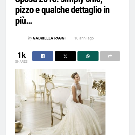
pizzo e qualche dettaglio in
più…
by
GABRIELLA PAGGI
10 anni ago
1k
SHARES