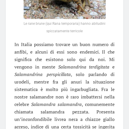
Le rane brune (qui Rana temporaria) hanno abitudini
spiccatamente terricole
In Italia possiamo trovare un buon numero di
anfibi, e alcuni di essi sono endemici. Il che
significa che esistono solo qui da noi. Mi
vengono in mente
Salamandrina terdigitata
e
Salamandrina perspicillata
, solo parlando di
urodeli, mentre fra gli anuri la situazione
sistematica è molto più ingarbugliata. Fra le
nostre salamandre non è raro imbattersi nella
celebre
Salamandra salamandra
, comunemente
chiamata salamandra pezzata. Presenta
un’inconfondibile livrea nera a chiazze giallo
acceso, indice di una certa tossicità se ingerita