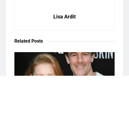
Lisa Ardit
Related
Posts
ARTISTI
Una favola della buonanotte
BY
MARCELLO CACCIALANZA
3 Agosto 2026
Una favola della buonanotte Quando l'amore va