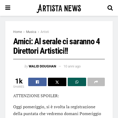
Home
Musica
Artisti
Amici: Al serale ci saranno 4
Direttori Artistici!!
by
WALID DOUGHAN
10 anni ago
1k
SHARES
ATTENZIONE SPOILER:
Oggi pomeriggio, si è svolta la registrazione
della puntata che vedremo domani Pomeriggio