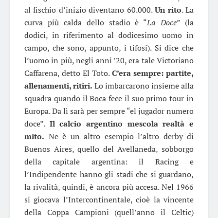
al fischio d’inizio diventano 60.000.
Un rito
. La
curva più calda dello stadio è “
La Doce
” (la
dodici, in riferimento al dodicesimo uomo in
campo, che sono, appunto, i tifosi). Si dice che
l’uomo in più, negli anni ’20, era tale Victoriano
Caffarena, detto El Toto.
C’era sempre: partite,
allenamenti, ritiri.
Lo imbarcarono insieme alla
squadra quando il Boca fece il suo primo tour in
Europa. Da lì sarà per sempre “el jugador numero
doce”.
Il calcio argentino mescola realtà e
mito.
Ne è un altro esempio l’altro derby di
Buenos Aires, quello del Avellaneda, sobborgo
della capitale argentina: il Racing e
l’Indipendente hanno gli stadi che si guardano,
la rivalità, quindi, è ancora più accesa. Nel 1966
si giocava l’Intercontinentale, cioè la vincente
della Coppa Campioni (quell’anno il Celtic)