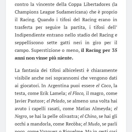
contro la vincente della Coppa Libertadores (la
Champions League Sudamericana) che è proprio
il Racing. Quando i tifosi del Racing erano in
trasferta per seguire la partita, i tifosi dell’
Indipendiente entrano nello stadio del Racing e
seppelliscono sette gatti neri in giro per il
campo. Superstizione o meno,
il Racing per 35
anni non vinse più niente.
La fantasia dei tifosi albicelesti è chiaramente
visibile anche nei soprannomi che vengono dati
ai giocatori. In Argentina puoi essere
el Coco
, la
testa, come Erik Lamela;
el Flaco,
il magro, come
Javier Pastore;
el Pelado
, se almeno una volta hai
avuto i capelli rasati, come Matìas Almeyda;
el
Negro
, se hai la pelle olivastra;
el Chino
, se hai gli
occhi a mandorla, come Recòba;
el Mudo
, se parli
poco, come Vazquez o Riquelme. Ma in certi casi