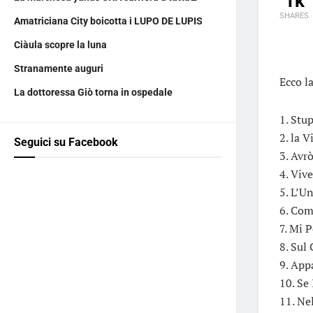
1k
SHARES
Amatriciana City boicotta i LUPO DE LUPIS
Ciàula scopre la luna
Stranamente auguri
Ecco la
La dottoressa Giò torna in ospedale
1. Stu
2. la 
Seguici su Facebook
3. Avr
4. Vive
5. L’U
6. Com
7. Mi 
8. Sul
9. App
10. Se
11. Ne