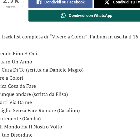
2.7k
Condividi su Facebook
Condividi su Tw
VIEWS
Condividi con WhatsApp
 track list completa di “Vivere a Colori”, l’album in uscita il 15
pendo Fino A Qui
Vita in Un Anno
ò Cura Di Te (scritta da Daniele Magro)
re a Colori
nica Cosa da Fare
unque andare (scritta da Elisa)
Porti Via Da me
 Ciglio Senza Fare Rumore (Casalino)
artenente (Camba)
 Il Mondo Ha Il Nostro Volto
l tuo Disordine