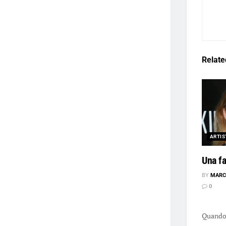
Relate
ARTIS
Una fa
BY
MARC
0
Una f
Quando 