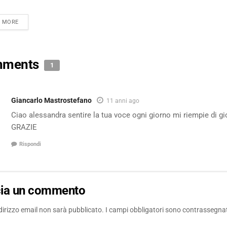
DETAILS
D MORE
mments
1
Giancarlo Mastrostefano
11 anni ago
Ciao alessandra sentire la tua voce ogni giorno mi riempie di gi
GRAZIE
Rispondi
cia un commento
ndirizzo email non sarà pubblicato.
I campi obbligatori sono contrassegna