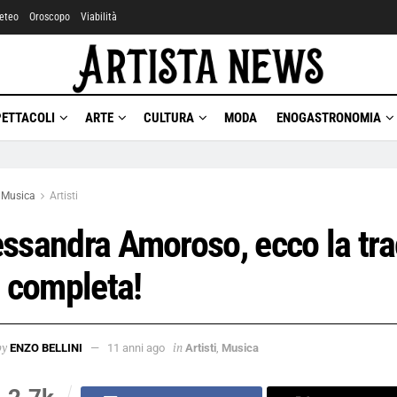
eteo
Oroscopo
Viabilità
PETTACOLI
ARTE
CULTURA
MODA
ENOGASTRONOMIA
Musica
Artisti
essandra Amoroso, ecco la tr
t completa!
by
in
ENZO BELLINI
11 anni ago
Artisti
,
Musica