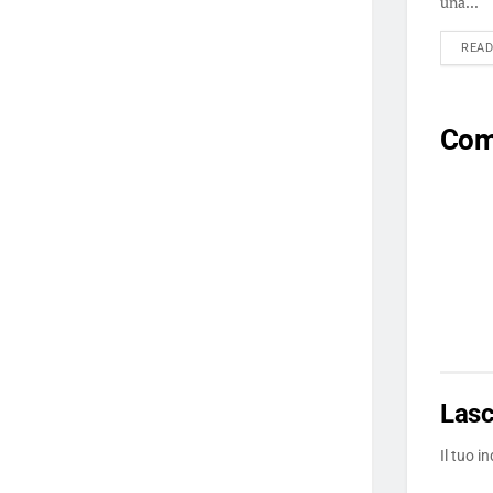
una...
REA
Co
Las
Il tuo i