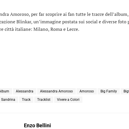
ndra Amoroso, per far scoprire ai fan tutte le tracce dell’album,
icazione Blinkar, un’immagine postata sui social e diverse foto 
tre città italiane: Milano, Roma e Lecce.
Album
Alessandra
Alessandra Amoroso
Amoroso
Big Family
Big
Sandrina
Track
Tracklist
Vivere a Colori
Enzo Bellini