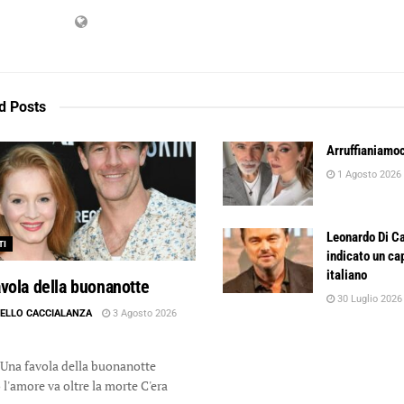
d
Posts
Arruffianiamoc
1 Agosto 2026
Leonardo Di Ca
TI
indicato un ca
italiano
vola della buonanotte
30 Luglio 2026
ELLO CACCIALANZA
3 Agosto 2026
avola della buonanotte
l'amore va oltre la morte C'era