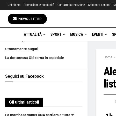
Chi Siamo
Promozione e pubblicità
Contatta la redazione
Collabora con noi
M
Gli ultimi articoli
NEWSLETTER
La marchesa yanus UNA carriera a tutta🍺
Amatriciana City boicotta i LUPO DE LUPIS
ATTUALITÀ
SPORT
MUSICA
EVENTI
S
Ciàula scopre la luna
Stranamente auguri
Home
La dottoressa Giò torna in ospedale
Al
Seguici su Facebook
lis
Gli ultimi articoli
La marchesa yanus UNA carriera a tutta🍺