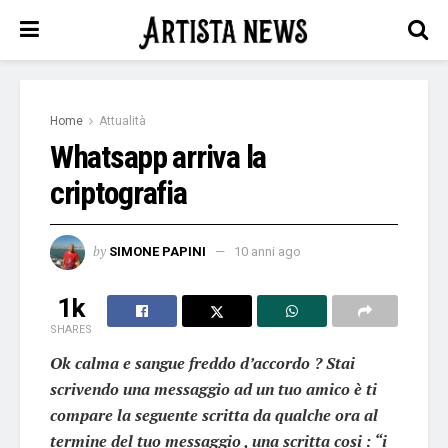
Home
Attualità
Whatsapp arriva la
criptografia
by
SIMONE PAPINI
10 anni ago
1k
SHARES
Ok calma e sangue freddo d’accordo ? Stai
scrivendo una messaggio ad un tuo amico è ti
compare la seguente scritta da qualche ora al
termine del tuo messaggio , una scritta cosi : “i