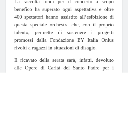
La raccolta fondi per il concerto a scopo
benefico ha superato ogni aspettativa e oltre
400 spettatori hanno assistito all’esibizione di
questa speciale orchestra che, con il proprio
talento, permette di sostenere i progetti
promossi dalla Fondazione EY Italia Onlus
rivolti a ragazzi in situazioni di disagio.
Il ricavato della serata sarà, infatti, devoluto
alle Opere di Carità del Santo Padre per i
giovani e aiuterà a compiere
il Segno di Papa
Francesco per la Carità del Giubileo della
Misericordia
.
La giovane età dei musicisti e l’alto scopo per
cui suonano attribuisce alle performance della
Young Talents Orchestra EY una particolare
carica di energia ed entusiasmo che il pubblico