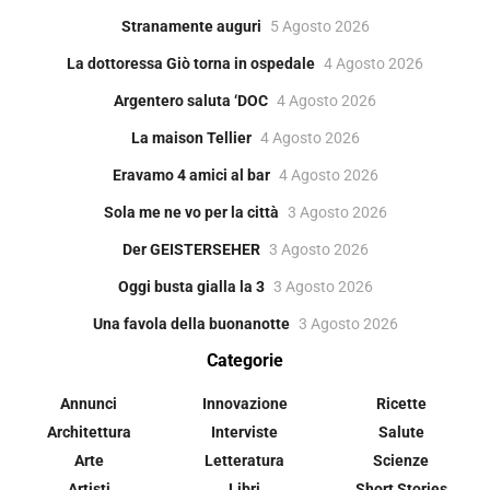
Stranamente auguri
5 Agosto 2026
La dottoressa Giò torna in ospedale
4 Agosto 2026
Argentero saluta ‘DOC
4 Agosto 2026
La maison Tellier
4 Agosto 2026
Eravamo 4 amici al bar
4 Agosto 2026
Sola me ne vo per la città
3 Agosto 2026
Der GEISTERSEHER
3 Agosto 2026
Oggi busta gialla la 3
3 Agosto 2026
Una favola della buonanotte
3 Agosto 2026
Categorie
Annunci
Innovazione
Ricette
Architettura
Interviste
Salute
Arte
Letteratura
Scienze
Artisti
Libri
Short Stories