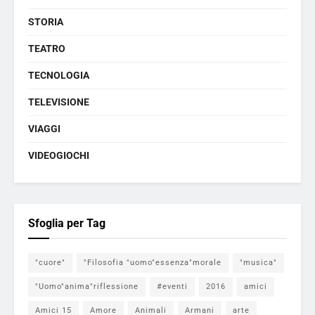
STORIA
TEATRO
TECNOLOGIA
TELEVISIONE
VIAGGI
VIDEOGIOCHI
Sfoglia per Tag
"cuore"
"Filosofia "uomo"essenza"morale
"musica"
"Uomo"anima"riflessione
#eventi
2016
amici
Amici 15
Amore
Animali
Armani
arte