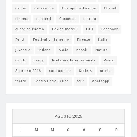
calcio
Caravaggio
Champions League
Chanel
cinema
concerti
Concerto
cultura
cuore dell'uomo
Davide morelli
EXO
Facebook
Fendi
Festival di Sanremo
Firenze
italia
juventus
Milano
Modà
napoli
Natura
ospiti
parigi
Prelatura Internazionale
Roma
Sanremo 2016
saraiannone
Serie A
storia
teatro
Teatro Carlo Felice
tour
whatsapp
AGOSTO 2026
L
M
M
G
V
S
D