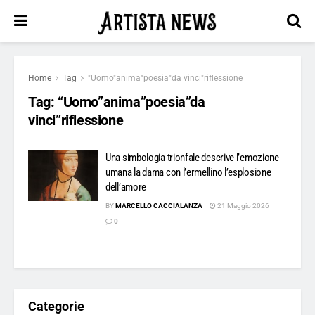
Home
Tag
"Uomo"anima"poesia"da vinci"riflessione
Tag:
“Uomo”anima”poesia”da
vinci”riflessione
Una simbologia trionfale descrive l’emozione
umana la dama con l’ermellino l’esplosione
dell’amore
BY
MARCELLO CACCIALANZA
21 Maggio 2026
0
Categorie