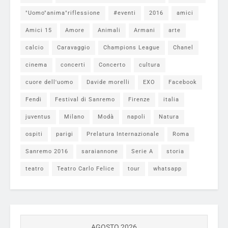
"Uomo"anima"riflessione
#eventi
2016
amici
Amici 15
Amore
Animali
Armani
arte
calcio
Caravaggio
Champions League
Chanel
cinema
concerti
Concerto
cultura
cuore dell'uomo
Davide morelli
EXO
Facebook
Fendi
Festival di Sanremo
Firenze
italia
juventus
Milano
Modà
napoli
Natura
ospiti
parigi
Prelatura Internazionale
Roma
Sanremo 2016
saraiannone
Serie A
storia
teatro
Teatro Carlo Felice
tour
whatsapp
AGOSTO 2026