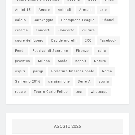
Amici 15
Amore
Animali
Armani
arte
calcio
Caravaggio
Champions League
Chanel
cinema
concerti
Concerto
cultura
cuore dell'uomo
Davide morelli
EXO
Facebook
Fendi
Festival di Sanremo
Firenze
italia
juventus
Milano
Modà
napoli
Natura
ospiti
parigi
Prelatura Internazionale
Roma
Sanremo 2016
saraiannone
Serie A
storia
teatro
Teatro Carlo Felice
tour
whatsapp
AGOSTO 2026