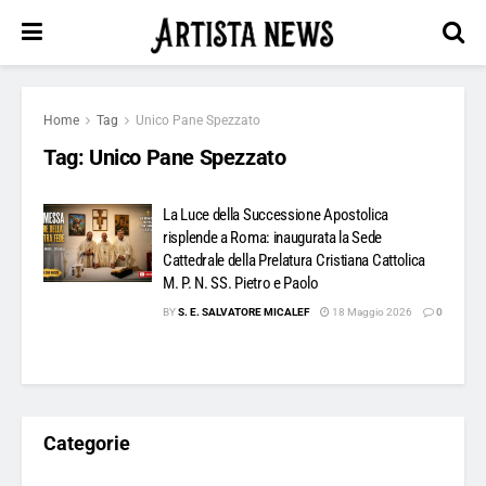
Home
Tag
Unico Pane Spezzato
Tag:
Unico Pane Spezzato
La Luce della Successione Apostolica
risplende a Roma: inaugurata la Sede
Cattedrale della Prelatura Cristiana Cattolica
M. P. N. SS. Pietro e Paolo
BY
S. E. SALVATORE MICALEF
18 Maggio 2026
0
Categorie