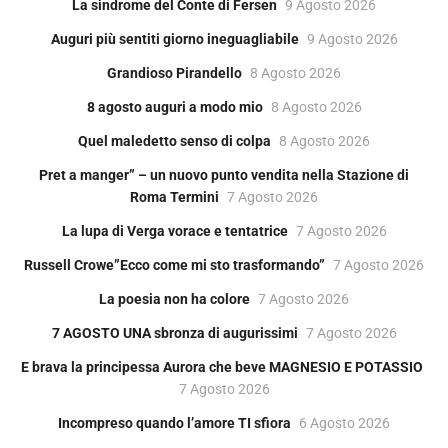
La sindrome del Conte di Fersen
9 Agosto 2026
Auguri più sentiti giorno ineguagliabile
9 Agosto 2026
Grandioso Pirandello
8 Agosto 2026
8 agosto auguri a modo mio
8 Agosto 2026
Quel maledetto senso di colpa
8 Agosto 2026
Pret a manger” – un nuovo punto vendita nella Stazione di
Roma Termini
7 Agosto 2026
La lupa di Verga vorace e tentatrice
7 Agosto 2026
Russell Crowe”Ecco come mi sto trasformando”
7 Agosto 2026
La poesia non ha colore
7 Agosto 2026
7 AGOSTO UNA sbronza di augurissimi
7 Agosto 2026
E brava la principessa Aurora che beve MAGNESIO E POTASSIO
7 Agosto 2026
Incompreso quando l’amore TI sfiora
6 Agosto 2026