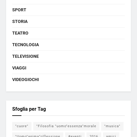
SPORT
STORIA
TEATRO
TECNOLOGIA
TELEVISIONE
VIAGGI
VIDEOGIOCHI
Sfoglia per Tag
"cuore"
"Filosofia "uomo"essenza"morale
"musica"
"Uomo"anima"riflessione
#eventi
2016
amici