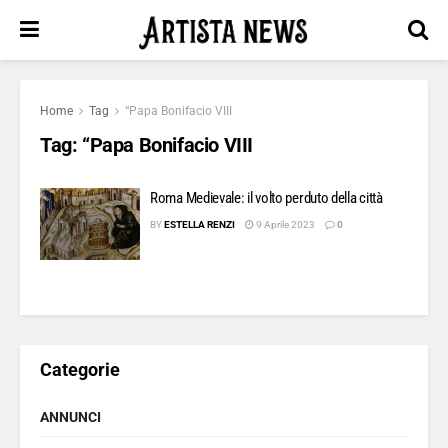
Home
Tag
“Papa Bonifacio VIII
Tag:
“Papa Bonifacio VIII
Roma Medievale: il volto perduto della città
BY
ESTELLA RENZI
9 Aprile 2023
0
Categorie
ANNUNCI