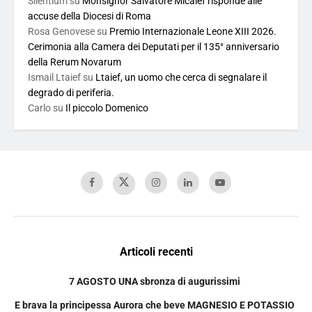
Silentium
su
Monsignor Salvatore Micalef risponde alle
accuse della Diocesi di Roma
Rosa Genovese
su
Premio Internazionale Leone XIII 2026.
Cerimonia alla Camera dei Deputati per il 135° anniversario
della Rerum Novarum
Ismail Ltaief
su
Ltaief, un uomo che cerca di segnalare il
degrado di periferia.
Carlo
su
Il piccolo Domenico
Articoli recenti
7 AGOSTO UNA sbronza di augurissimi
E brava la principessa Aurora che beve MAGNESIO E POTASSIO