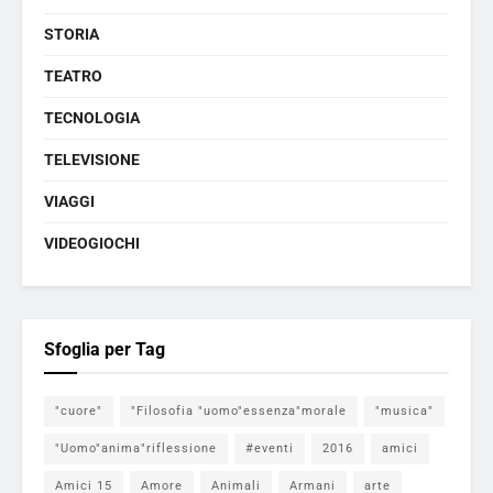
STORIA
TEATRO
TECNOLOGIA
TELEVISIONE
VIAGGI
VIDEOGIOCHI
Sfoglia per Tag
"cuore"
"Filosofia "uomo"essenza"morale
"musica"
"Uomo"anima"riflessione
#eventi
2016
amici
Amici 15
Amore
Animali
Armani
arte