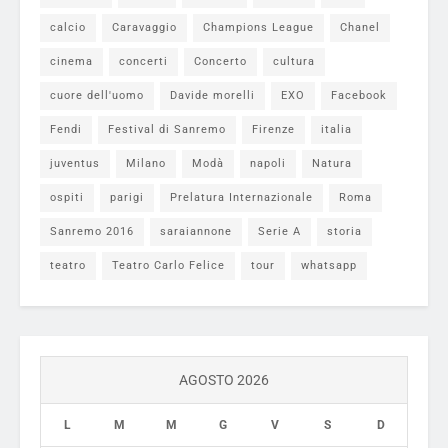
calcio
Caravaggio
Champions League
Chanel
cinema
concerti
Concerto
cultura
cuore dell'uomo
Davide morelli
EXO
Facebook
Fendi
Festival di Sanremo
Firenze
italia
juventus
Milano
Modà
napoli
Natura
ospiti
parigi
Prelatura Internazionale
Roma
Sanremo 2016
saraiannone
Serie A
storia
teatro
Teatro Carlo Felice
tour
whatsapp
AGOSTO 2026
L
M
M
G
V
S
D