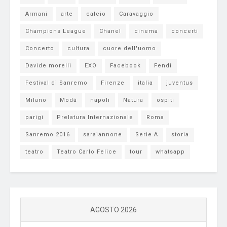
Armani
arte
calcio
Caravaggio
Champions League
Chanel
cinema
concerti
Concerto
cultura
cuore dell'uomo
Davide morelli
EXO
Facebook
Fendi
Festival di Sanremo
Firenze
italia
juventus
Milano
Modà
napoli
Natura
ospiti
parigi
Prelatura Internazionale
Roma
Sanremo 2016
saraiannone
Serie A
storia
teatro
Teatro Carlo Felice
tour
whatsapp
AGOSTO 2026