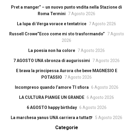
Pret a manger” – un nuovo punto vndita nella Stazione di
Roma Termini
7 Agosto 2026
La lupa di Verga vorace e tentatrice
7 Agosto 2026
Russell Crowe”Ecco come mi sto trasformando”
7 Agosto
2026
La poesia non ha colore
7 Agosto 2026
7 AGOSTO UNA sbronza di augurissimi
7 Agosto 2026
E brava la principessa Aurora che beve MAGNESIO E
POTASSIO
7 Agosto 2026
Incompreso quando l’amore TI sfiora
6 Agosto 2026
LA CULTURA PIANGE UN GRANDE
6 Agosto 2026
6 AGOSTO happy birthday
6 Agosto 2026
La marchesa yanus UNA carriera a tutta🍺
5 Agosto 2026
Categorie