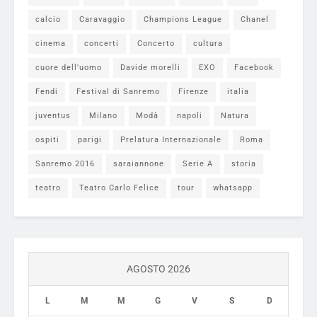
calcio
Caravaggio
Champions League
Chanel
cinema
concerti
Concerto
cultura
cuore dell'uomo
Davide morelli
EXO
Facebook
Fendi
Festival di Sanremo
Firenze
italia
juventus
Milano
Modà
napoli
Natura
ospiti
parigi
Prelatura Internazionale
Roma
Sanremo 2016
saraiannone
Serie A
storia
teatro
Teatro Carlo Felice
tour
whatsapp
AGOSTO 2026
L
M
M
G
V
S
D