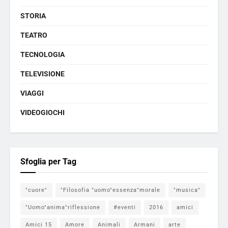
STORIA
TEATRO
TECNOLOGIA
TELEVISIONE
VIAGGI
VIDEOGIOCHI
Sfoglia per Tag
"cuore"
"Filosofia "uomo"essenza"morale
"musica"
"Uomo"anima"riflessione
#eventi
2016
amici
Amici 15
Amore
Animali
Armani
arte