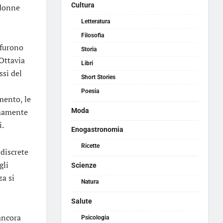
Cultura
 donne
Letteratura
Filosofia
 furono
Storia
’Ottavia
Libri
ssi del
Short Stories
Poesia
mento, le
emamente
Moda
i.
Enogastronomia
Ricette
 discrete
gli
Scienze
za si
Natura
Salute
ancora
Psicologia