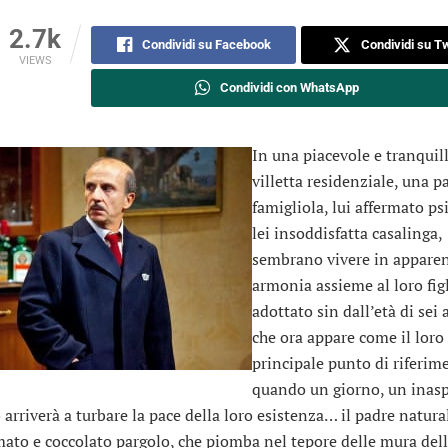
2.7k
Condividi su Facebook
Condividi su Tw
VIEWS
Condividi con WhatsApp
In una piacevole e tranquil
villetta residenziale, una pa
famigliola, lui affermato ps
lei insoddisfatta casalinga,
sembrano vivere in appare
armonia assieme al loro figl
adottato sin dall’età di sei 
che ora appare come il loro
principale punto di riferime
quando un giorno, un inasp
 arriverà a turbare la pace della loro esistenza… il padre natura
mato e coccolato pargolo, che piomba nel tepore delle mura dell