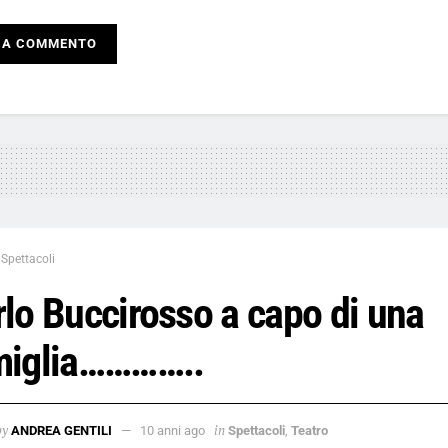
Spettacoli
lo Buccirosso a capo di una
miglia…………..
by
in
ANDREA GENTILI
10 anni ago
Spettacoli
,
Teatro