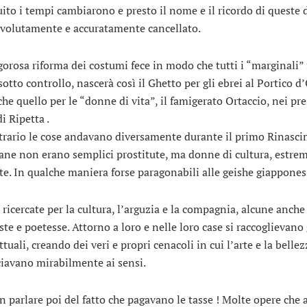
uito i tempi cambiarono e presto il nome e il ricordo di queste
volutamente e accuratamente cancellato.
gorosa riforma dei costumi fece in modo che tutti i “marginali”
otto controllo, nascerà così il Ghetto per gli ebrei al Portico d
he quello per le “donne di vita”, il famigerato Ortaccio, nei pre
i Ripetta .
trario le cose andavano diversamente durante il primo Rinasci
iane non erano semplici prostitute, ma donne di cultura, estr
ate. In qualche maniera forse paragonabili alle geishe giappones
ricercate per la cultura, l’arguzia e la compagnia, alcune anche
te e poetesse. Attorno a loro e nelle loro case si raccoglievano 
ttuali, creando dei veri e propri cenacoli in cui l’arte e la bellez
ciavano mirabilmente ai sensi.
n parlare poi del fatto che pagavano le tasse ! Molte opere che 