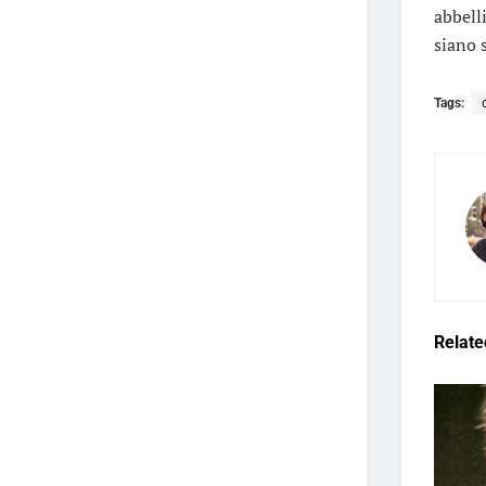
abbell
siano s
Tags:
Relate