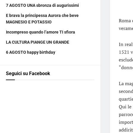
7 AGOSTO UNA sbronza di augurissimi
E brava la principessa Aurora che beve
Roma c
MAGNESIO E POTASSIO
verame
Incompreso quando l’amore TI sfiora
LA CULTURA PIANGE UN GRANDE
In rea
1521 v
6 AGOSTO happy birthday
esclud
“donne
Seguici su Facebook
La mag
second
quarti
Qui le
parroc
import
addirit