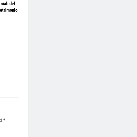
niali del
Patrimonio
*
ti