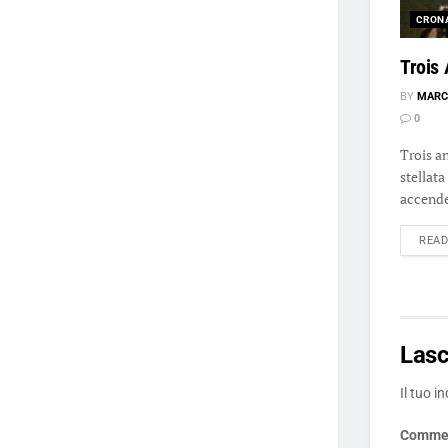
CRON
Trois 
BY
MARC
0
Trois a
stellata
accende 
REA
Las
Il tuo i
Comme