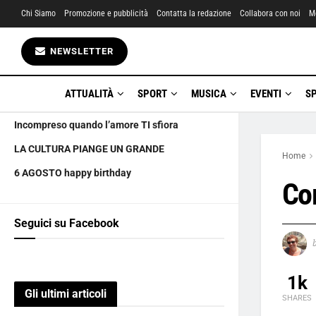
Chi Siamo
Promozione e pubblicità
Contatta la redazione
Collabora con noi
M
Gli ultimi articoli
NEWSLETTER
7 AGOSTO UNA sbronza di augurissimi
E brava la principessa Aurora che beve
ATTUALITÀ
SPORT
MUSICA
EVENTI
S
MAGNESIO E POTASSIO
Incompreso quando l’amore TI sfiora
LA CULTURA PIANGE UN GRANDE
Home
6 AGOSTO happy birthday
Co
Seguici su Facebook
1k
Gli ultimi articoli
SHARES