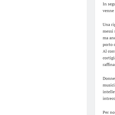
In seg
venne 
Una ri
messi s
ma anc
porto d
Al con
cortig
raffin
Donne 
musicis
intelle
intrec
Per no