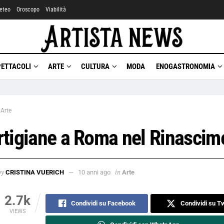
eteo
Oroscopo
Viabilità
PETTACOLI
ARTE
CULTURA
MODA
ENOGASTRONOMIA
Arte
rtigiane a Roma nel Rinascim
by
in
CRISTINA VUERICH
10 anni ago
Arte
2.7k
Condividi su Facebook
Condividi su Tw
VIEWS