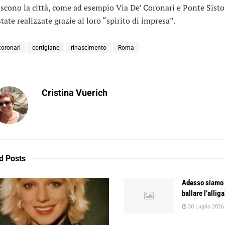
iscono la città, come ad esempio Via De’ Coronari e Ponte Sisto
tate realizzate grazie al loro “spirito di impresa”.
coronari
cortigiane
rinascimento
Roma
Cristina Vuerich
d
Posts
Adesso siamo 
ballare l’alliga
30 Luglio 2026