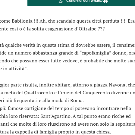
Condividi con WhatsApp
ome Babilonia !!! Ah, che scandalo questa città perduta !!!! Era
nte così o è la solita esagerazione d’Oltralpe ???
ltà qualche verità in questa stima ci dovrebbe essere, il censim
ide un numero abbastanza grande di “capofamiglia” donne, ora
endo che possano esser tutte vedove, è probabile che molte sia
 in attività”.
gior parte risulta, inoltre abitare, attorno a piazza Navona, che 
a metà del Quattrocento e l’inizio del Cinquecento divenne un
eri più frequentati e alla moda di Roma.
 più famose cortigiane del tempo si potevano incontrare nella
chia loro riservata: Sant’Agostino. A tal punto erano ricche ed
anti che molte di loro riuscirono ad avere non solo la sepoltur
tura la cappella di famiglia proprio in questa chiesa.