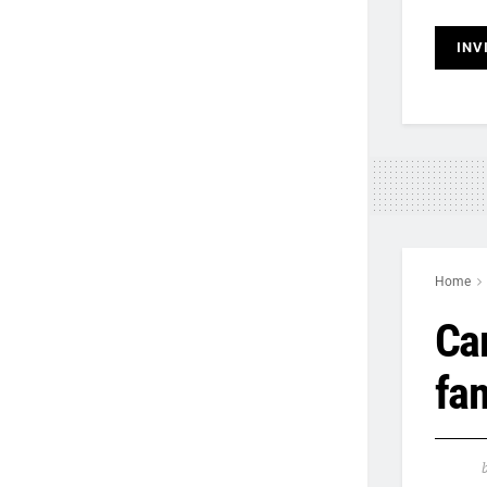
Home
Car
fa