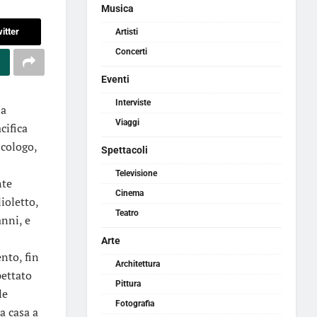
Musica
itter
Artisti
Concerti
Eventi
Interviste
la
Viaggi
cifica
icologo,
Spettacoli
Televisione
nte
Cinema
ioletto,
Teatro
anni, e
Arte
nto, fin
Architettura
ettato
Pittura
le
Fotografia
a casa a