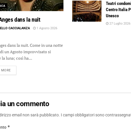
Teatri condomi
ACA
Centro Italia 
Unesco
Anges dans la nuit
27 Luglio 2026
ELLO CACCIALANZA
1 Agosto 2026
nges dans la nuit. Come in una notte
 di un Agosto improvvisato si
la luna; così ha...
DETAILS
D MORE
cia un commento
ndirizzo email non sarà pubblicato.
I campi obbligatori sono contrassegna
*
nto