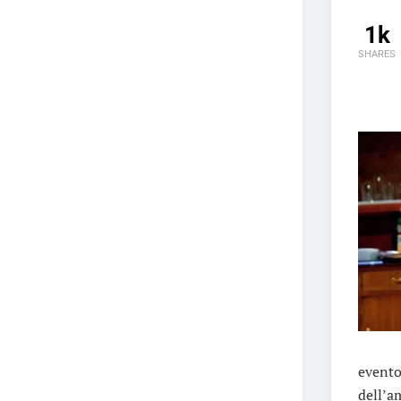
1k
SHARES
evento
dell’a