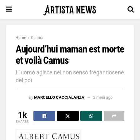
Home
Cultura
Aujourd’hui maman est morte
et voilà Camus
L"uomo agisce nel non senso fregandosene
del poi
by
MARCELLO CACCIALANZA
2 mesi ago
1k
SHARES