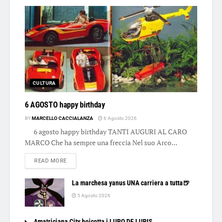
CULTURA
6 AGOSTO happy birthday
BY
MARCELLO CACCIALANZA
6 Agosto 2026
6 agosto happy birthday TANTI AUGURI AL CARO
MARCO Che ha sempre una freccia Nel suo Arco...
DETAILS
READ MORE
La marchesa yanus UNA carriera a tutta🍺
5 Agosto 2026
Amatriciana City boicotta i LUPO DE LUPIS