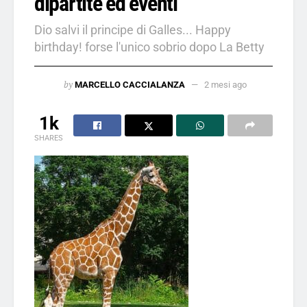
dipartite ed eventi
Dio salvi il principe di Galles... Happy
birthday! forse l'unico sobrio dopo La Betty
by
MARCELLO CACCIALANZA
2 mesi ago
1k
SHARES