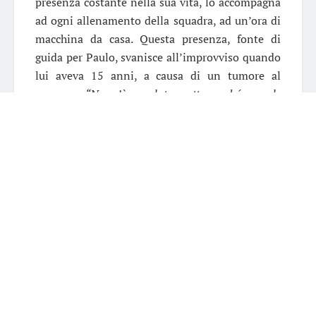
presenza costante nella sua vita, lo accompagna
ad ogni allenamento della squadra, ad un’ora di
macchina da casa. Questa presenza, fonte di
guida per Paulo, svanisce all’improvviso quando
lui aveva 15 anni, a causa di un tumore al
pancreas:
“Non c’è una data esatta perché succede
spesso e sempre per lo stesso motivo: piango per
mio padre, morto quando avevo 15 anni. Ha lottato
per tanto tempo contro un tumore al pancreas, ma
è stato inutile. A me, per proteggermi, non dicevano
tutto, così io mi illudevo, speravo che guarisse. Oggi
parlo spesso di lui con mamma, mi succede di
sognarlo e ogni volta mi sveglio tra le lacrime. Mio
padre aveva un sogno: che uno almeno dei suoi tre
figli diventasse calciatore. Non c’è riuscito Gustavo,
il maggiore, e neanche Mariano, che tutti dicono
fosse più forte di me, ma che è stato vinto dalla
nostalgia di casa. Perciò io dovevo farcela: per