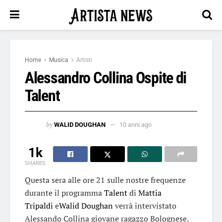
Home
Musica
Artisti
Alessandro Collina Ospite di
Talent
by
WALID DOUGHAN
10 anni ago
1k
SHARES
Questa sera alle ore 21 sulle nostre frequenze
durante il programma
Talent
di
Mattia
Tripaldi
e
Walid Doughan
verrà intervistato
Alessando Collina giovane ragazzo Bolognese.