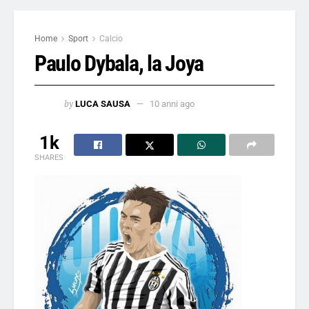
Home
Sport
Calcio
Paulo Dybala, la Joya
by
LUCA SAUSA
10 anni ago
1k
SHARES