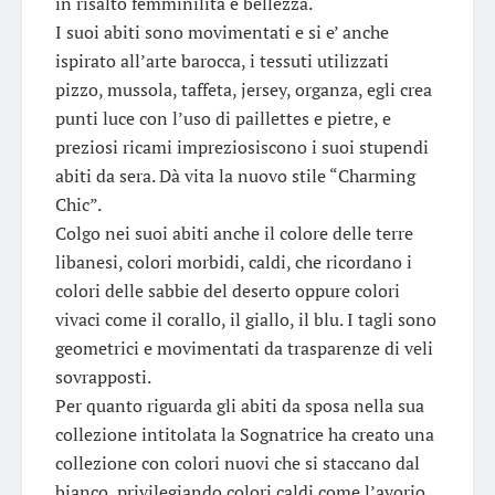
in risalto femminilità e bellezza.
I suoi abiti sono movimentati e si e’ anche
ispirato all’arte barocca, i tessuti utilizzati
pizzo, mussola, taffeta, jersey, organza, egli crea
punti luce con l’uso di paillettes e pietre, e
preziosi ricami impreziosiscono i suoi stupendi
abiti da sera. Dà vita la nuovo stile “Charming
Chic”.
Colgo nei suoi abiti anche il colore delle terre
libanesi, colori morbidi, caldi, che ricordano i
colori delle sabbie del deserto oppure colori
vivaci come il corallo, il giallo, il blu. I tagli sono
geometrici e movimentati da trasparenze di veli
sovrapposti.
Per quanto riguarda gli abiti da sposa nella sua
collezione intitolata la Sognatrice ha creato una
collezione con colori nuovi che si staccano dal
bianco, privilegiando colori caldi come l’avorio,