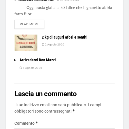
Oggi busta gialla la 3 Si dice che il gnaretto abbia
fatto fuori...
DETAILS
READ MORE
2 kg di auguri afosi e sentiti
2 Agosto 2026
Arrivederci Don Mazzi
1 Agosto 2026
Lascia un commento
Il tuo indirizzo email non sarà pubblicato.
I campi
*
obbligatori sono contrassegnati
*
Commento