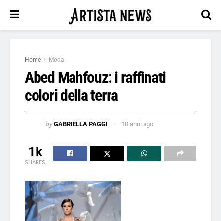
Home
Moda
Abed Mahfouz: i raffinati
colori della terra
by
GABRIELLA PAGGI
10 anni ago
1k
SHARES