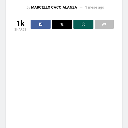
by
MARCELLO CACCIALANZA
1 mese ago
1k
SHARES