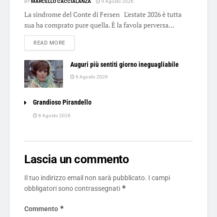
BY
MARCELLO CACCIALANZA
9 Agosto 2026
La sindrome del Conte di Fersen L'estate 2026 è tutta
sua ha comprato pure quella. È la favola perversa...
DETAILS
READ MORE
Auguri più sentiti giorno ineguagliabile
9 Agosto 2026
Grandioso Pirandello
8 Agosto 2026
Lascia un commento
Il tuo indirizzo email non sarà pubblicato.
I campi
*
obbligatori sono contrassegnati
*
Commento