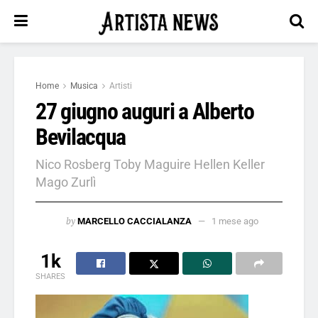
Home
Musica
Artisti
27 giugno auguri a Alberto
Bevilacqua
Nico Rosberg Toby Maguire Hellen Keller
Mago Zurlì
by
MARCELLO CACCIALANZA
1 mese ago
1k
SHARES