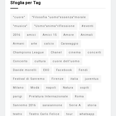
Sfoglia per Tag
"cuore"
"Filosofia "uomo"essenza"morale
"musica"
"Uomo"anima"riflessione
#eventi
2016
amici
Amici 15
Amore
Animali
Armani
arte
calcio
Caravaggio
Champions League
Chanel
cinema
concerti
Concerto
cultura
cuore dell'uomo
Davide morelli
EXO
Facebook
Fendi
Festival di Sanremo
Firenze
italia
juventus
Milano
Modà
napoli
Natura
ospiti
parigi
Prelatura Internazionale
Roma
Sanremo 2016
saraiannone
Serie A
storia
teatro
Teatro Carlo Felice
tour
whatsapp