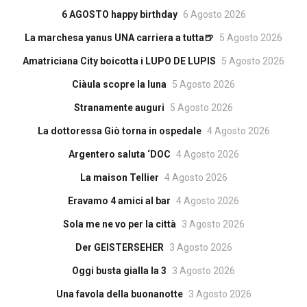
6 AGOSTO happy birthday
6 Agosto 2026
La marchesa yanus UNA carriera a tutta🍺
5 Agosto 2026
Amatriciana City boicotta i LUPO DE LUPIS
5 Agosto 2026
Ciàula scopre la luna
5 Agosto 2026
Stranamente auguri
5 Agosto 2026
La dottoressa Giò torna in ospedale
4 Agosto 2026
Argentero saluta ‘DOC
4 Agosto 2026
La maison Tellier
4 Agosto 2026
Eravamo 4 amici al bar
4 Agosto 2026
Sola me ne vo per la città
3 Agosto 2026
Der GEISTERSEHER
3 Agosto 2026
Oggi busta gialla la 3
3 Agosto 2026
Una favola della buonanotte
3 Agosto 2026