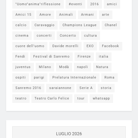
"Uomo"anima"riflessione
#eventi
2016
amici
Amici 15
Amore
Animali
Armani
arte
calcio
Caravaggio
Champions League
Chanel
cinema
concerti
Concerto
cultura
cuore dell'uomo
Davide morelli
EXO
Facebook
Fendi
Festival di Sanremo
Firenze
italia
juventus
Milano
Modà
napoli
Natura
ospiti
parigi
Prelatura Internazionale
Roma
Sanremo 2016
saraiannone
Serie A
storia
teatro
Teatro Carlo Felice
tour
whatsapp
LUGLIO 2026