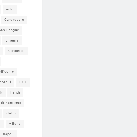
arte
Caravaggio
ons League
cinema
i
Concerto
ell'uomo
morelli
EXO
ok
Fendi
l di Sanremo
italia
s
Milano
napoli