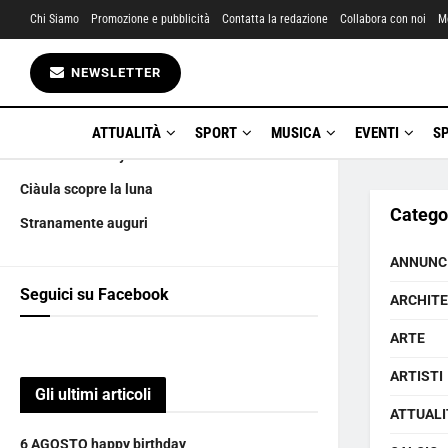
Chi Siamo
Promozione e pubblicità
Contatta la redazione
Collabora con noi
M
Gli ultimi articoli
NEWSLETTER
6 AGOSTO happy birthday
La marchesa yanus UNA carriera a tutta🍺
ATTUALITÀ
SPORT
MUSICA
EVENTI
S
Amatriciana City boicotta i LUPO DE LUPIS
Ciàula scopre la luna
Catego
Stranamente auguri
ANNUNC
Seguici su Facebook
ARCHIT
ARTE
ARTISTI
Gli ultimi articoli
ATTUALI
6 AGOSTO happy birthday