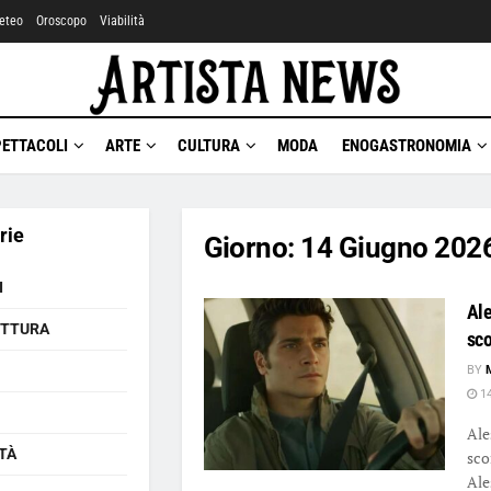
eteo
Oroscopo
Viabilità
PETTACOLI
ARTE
CULTURA
MODA
ENOGASTRONOMIA
rie
Giorno:
14 Giugno 202
I
Ale
ETTURA
sc
BY
14
Ale
TÀ
sco
Ale