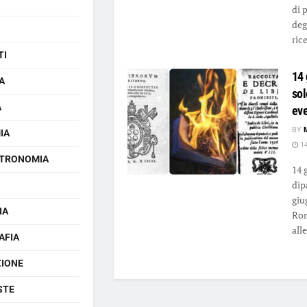
di 
deg
rice
TI
14
A
sol
A
eve
BY
IA
14
TRONOMIA
14 
dip
giu
IA
Rom
alle 
AFIA
ZIONE
STE