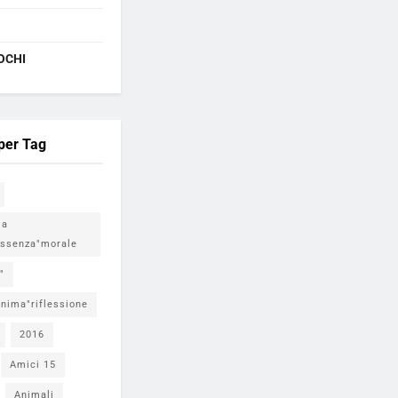
OCHI
 per Tag
ia
ssenza"morale
"
nima"riflessione
2016
Amici 15
Animali