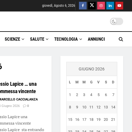
giovedì, Agosto 6, 2026
SCIENZE
SALUTE
TECNOLOGIA
ANNUNCI
6
GIUGNO 2026
L
M
M
G
V
S
D
ssio Lapice … una
ommessa vincente
1
2
3
4
5
6
7
MARCELLO CACCIALANZA
 Giugno 2026
0
8
9
10
11
12
13
14
ssio Lapice una
15
16
17
18
19
20
21
mmessa vincente
ssio Lapice sta entrando
22
23
24
25
26
27
28