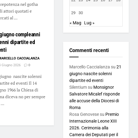
prepotenza nel gotha
li attori quotati e
29
30
rcati al ...
« Mag
Lug »
 giugno compleanni
enni dipartite ed
nti
Commenti recenti
MARCELLO CACCIALANZA
 Giugno 2026
0
Marcello Caccialanza
su
21
giugno nascite solenni
giugno nascite solenni
dipartite ed eventi
artite ed eventi Il 14
Silentium
su
Monsignor
gno 1966 la Chiesa di
Salvatore Micalef risponde
a diceva no per sempre
alle accuse della Diocesi di
...
Roma
Rosa Genovese
su
Premio
Internazionale Leone XIII
2026. Cerimonia alla
Camera dei Deputati per il