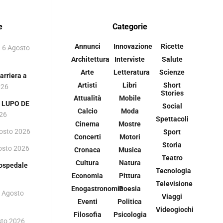
e
Categorie
Annunci
Innovazione
Ricette
6 Agosto
Architettura
Interviste
Salute
Arte
Letteratura
Scienze
rriera a
Artisti
Libri
Short
026
Stories
Attualità
Mobile
 i LUPO DE
Social
Calcio
Moda
026
Spettacoli
Cinema
Mostre
osto 2026
Sport
Concerti
Motori
Storia
osto 2026
Cronaca
Musica
Teatro
Cultura
Natura
 ospedale
Tecnologia
Economia
Pittura
Televisione
Enogastronomia
Poesia
 Agosto
Viaggi
Eventi
Politica
Videogiochi
Filosofia
Psicologia
sto 2026