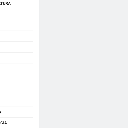
ATURA
A
GIA