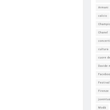
Armani
calcio
Champi
Chanel
concert
cultura
cuore d
Davide 
Facebo
Festiva
Firenze
juventu
Modà