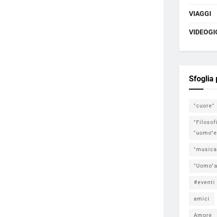
VIAGGI
VIDEOGI
Sfoglia
"cuore"
"Filosof
"uomo"e
"musica
"Uomo"a
#eventi
amici
Amore