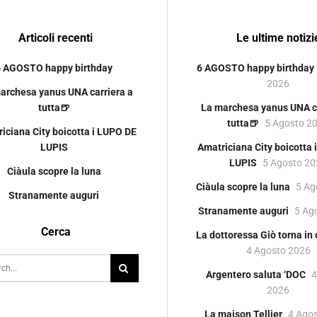
Articoli recenti
Le ultime notizi
6 AGOSTO happy birthday
6 AGOSTO happy birthday
2026
archesa yanus UNA carriera a
tutta🍺
La marchesa yanus UNA ca
tutta🍺
5 Agosto 2
iciana City boicotta i LUPO DE
LUPIS
Amatriciana City boicotta
LUPIS
5 Agosto 2
Ciàula scopre la luna
Ciàula scopre la luna
5 Ag
Stranamente auguri
Stranamente auguri
5 Ag
Cerca
La dottoressa Giò torna in
4 Agosto 2026
Argentero saluta ‘DOC
4
2026
La maison Tellier
4 Ago