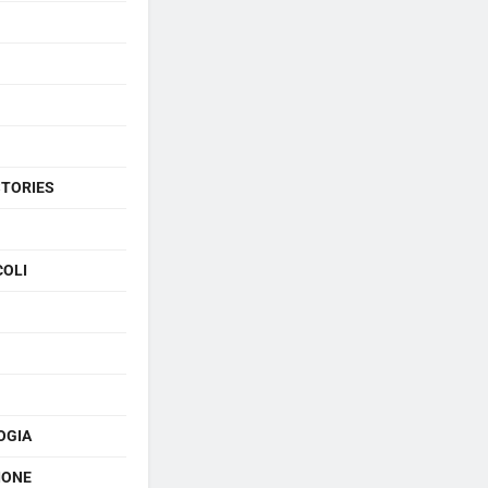
STORIES
COLI
OGIA
IONE