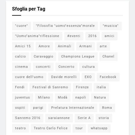
Sfoglia per Tag
"cuore"
"Filosofia "uomo"essenza"morale
"musica"
"Uomo"anima"riflessione
#eventi
2016
amici
Amici 15
Amore
Animali
Armani
arte
calcio
Caravaggio
Champions League
Chanel
cinema
concerti
Concerto
cultura
cuore dell'uomo
Davide morelli
EXO
Facebook
Fendi
Festival di Sanremo
Firenze
italia
juventus
Milano
Modà
napoli
Natura
ospiti
parigi
Prelatura Internazionale
Roma
Sanremo 2016
saraiannone
Serie A
storia
teatro
Teatro Carlo Felice
tour
whatsapp