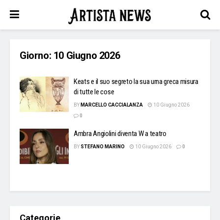
Giorno:
10 Giugno 2026
Keats e il suo segreto la sua urna greca misura
di tutte le cose
BY
MARCELLO CACCIALANZA
10 Giugno 2026
0
Ambra Angiolini diventa W a teatro
BY
STEFANO MARINO
10 Giugno 2026
0
Categorie