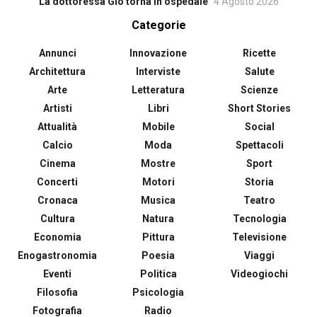
La dottoressa Giò torna in ospedale
4 Agosto 2026
Categorie
Annunci
Innovazione
Ricette
Architettura
Interviste
Salute
Arte
Letteratura
Scienze
Artisti
Libri
Short Stories
Attualità
Mobile
Social
Calcio
Moda
Spettacoli
Cinema
Mostre
Sport
Concerti
Motori
Storia
Cronaca
Musica
Teatro
Cultura
Natura
Tecnologia
Economia
Pittura
Televisione
Enogastronomia
Poesia
Viaggi
Eventi
Politica
Videogiochi
Filosofia
Psicologia
Fotografia
Radio