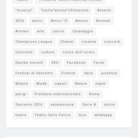
"musica"
"Uomo"anima"riflessione
#eventi
2016
amici
Amici 15
Amore
Animali
Armani
arte
calcio
Caravaggio
Champions League
Chanel
cinema
concerti
Concerto
cultura
cuore dell'uomo
Davide morelli
EXO
Facebook
Fendi
Festival di Sanremo
Firenze
italia
juventus
Milano
Modà
napoli
Natura
ospiti
parigi
Prelatura Internazionale
Roma
Sanremo 2016
saraiannone
Serie A
storia
teatro
Teatro Carlo Felice
tour
whatsapp