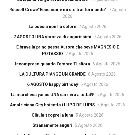
Russell Crowe”Ecco come mi sto trasformando”
7 Agosto
2026
La poesia non ha colore
7 Agosto 2026
7 AGOSTO UNA sbronza di augurissimi
7 Agosto 2026
E brava la principessa Aurora che beve MAGNESIO E
POTASSIO
7 Agosto 2026
Incompreso quando l’amore TI sfiora
6 Agosto 2026
LA CULTURA PIANGE UN GRANDE
6 Agosto 2026
6 AGOSTO happy birthday
6 Agosto 2026
La marchesa yanus UNA carriera a tutta🍺
5 Agosto 2026
Amatriciana City boicotta i LUPO DE LUPIS
5 Agosto 2026
Ciàula scopre la luna
5 Agosto 2026
Stranamente auguri
5 Agosto 2026