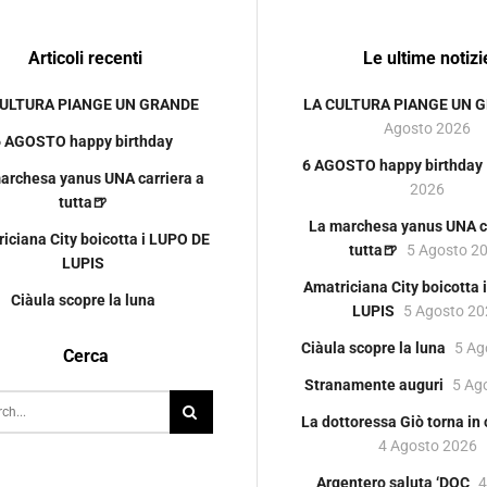
Articoli recenti
Le ultime notizi
CULTURA PIANGE UN GRANDE
LA CULTURA PIANGE UN 
Agosto 2026
6 AGOSTO happy birthday
6 AGOSTO happy birthday
archesa yanus UNA carriera a
2026
tutta🍺
La marchesa yanus UNA ca
iciana City boicotta i LUPO DE
tutta🍺
5 Agosto 2
LUPIS
Amatriciana City boicotta
Ciàula scopre la luna
LUPIS
5 Agosto 2
Ciàula scopre la luna
5 Ag
Cerca
Stranamente auguri
5 Ag
La dottoressa Giò torna in
4 Agosto 2026
Argentero saluta ‘DOC
4