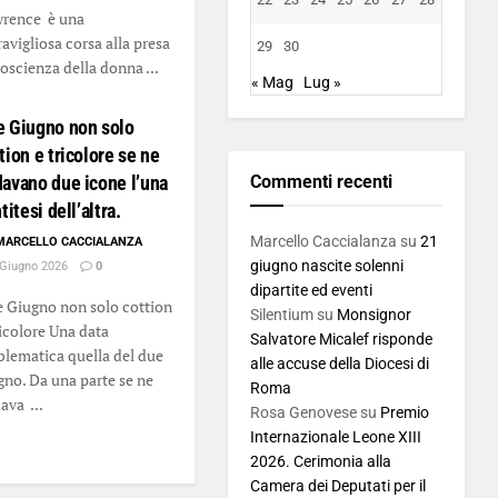
rence è una
avigliosa corsa alla presa
29
30
coscienza della donna ...
« Mag
Lug »
e Giugno non solo
tion e tricolore se ne
avano due icone l’una
Commenti recenti
ntitesi dell’altra.
Marcello Caccialanza
su
21
MARCELLO CACCIALANZA
giugno nascite solenni
Giugno 2026
0
dipartite ed eventi
 Giugno non solo cottion
Silentium
su
Monsignor
ricolore Una data
Salvatore Micalef risponde
lematica quella del due
alle accuse della Diocesi di
gno. Da una parte se ne
Roma
ava ...
Rosa Genovese
su
Premio
Internazionale Leone XIII
2026. Cerimonia alla
Camera dei Deputati per il