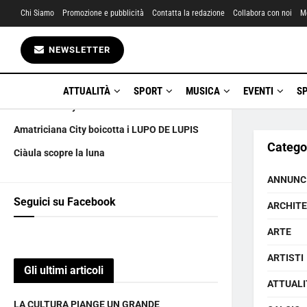
Chi Siamo
Promozione e pubblicità
Contatta la redazione
Collabora con noi
M
Gli ultimi articoli
NEWSLETTER
LA CULTURA PIANGE UN GRANDE
6 AGOSTO happy birthday
ATTUALITÀ
SPORT
MUSICA
EVENTI
S
La marchesa yanus UNA carriera a tutta🍺
Amatriciana City boicotta i LUPO DE LUPIS
Catego
Ciàula scopre la luna
ANNUNC
Seguici su Facebook
ARCHIT
ARTE
ARTISTI
Gli ultimi articoli
ATTUALI
LA CULTURA PIANGE UN GRANDE