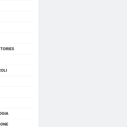
STORIES
COLI
OGIA
IONE