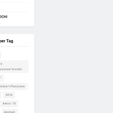
OCHI
 per Tag
ia
ssenza"morale
"
nima"riflessione
2016
Amici 15
Animali