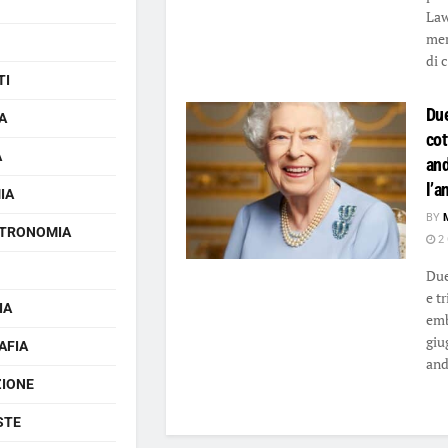
Law
mer
di 
TI
Du
A
cot
A
and
l’a
IA
BY
TRONOMIA
2 
Due
e t
IA
emb
giu
AFIA
and
ZIONE
STE