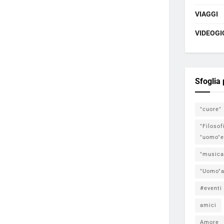
VIAGGI
VIDEOGI
Sfoglia
"cuore"
"Filosof
"uomo"e
"musica
"Uomo"a
#eventi
amici
Amore