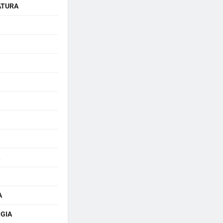
ATURA
A
GIA