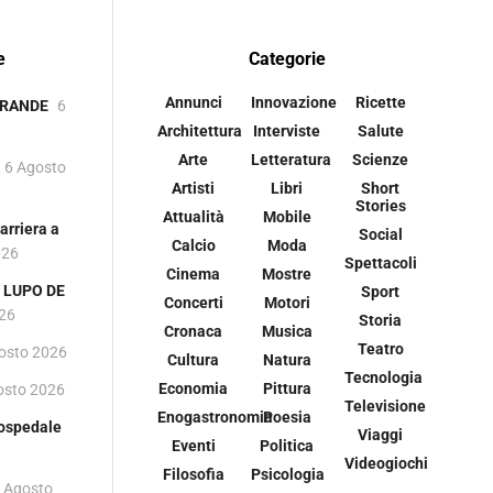
e
Categorie
Annunci
Innovazione
Ricette
GRANDE
6
Architettura
Interviste
Salute
Arte
Letteratura
Scienze
6 Agosto
Artisti
Libri
Short
Stories
Attualità
Mobile
rriera a
Social
Calcio
Moda
026
Spettacoli
Cinema
Mostre
 i LUPO DE
Sport
Concerti
Motori
026
Storia
Cronaca
Musica
Teatro
osto 2026
Cultura
Natura
Tecnologia
Economia
Pittura
osto 2026
Televisione
Enogastronomia
Poesia
 ospedale
Viaggi
Eventi
Politica
Videogiochi
Filosofia
Psicologia
 Agosto