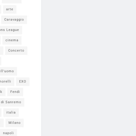
arte
Caravaggio
ons League
cinema
i
Concerto
ell'uomo
morelli
EXO
ok
Fendi
l di Sanremo
italia
s
Milano
napoli