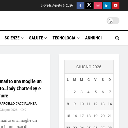
giovedì, Agosto 6, 2026
SCIENZE
SALUTE
TECNOLOGIA
ANNUNCI
GIUGNO 2026
L
M
M
G
V
S
D
marito una moglie un
to…lady Chatterley e
1
2
3
4
5
6
7
more
MARCELLO CACCIALANZA
8
9
10
11
12
13
14
Giugno 2026
0
15
16
17
18
19
20
21
marito una moglie un
to Il romanzo di
22
23
24
25
26
27
28