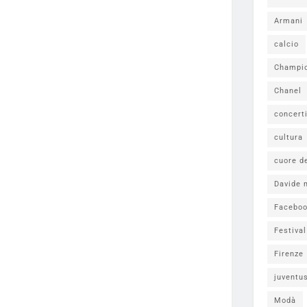
Armani
calcio
Champi
Chanel
concert
cultura
cuore d
Davide 
Facebo
Festiva
Firenze
juventu
Modà