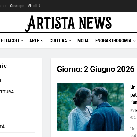
eteo
Oroscopo
Viabilità
PETTACOLI
ARTE
CULTURA
MODA
ENOGASTRONOMIA
rie
Giorno:
2 Giugno 2026
I
Un 
ETTURA
pat
l’a
BY
2 
TÀ
Un 
pat