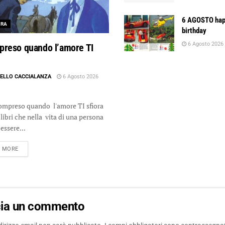
6 AGOSTO ha
URA
birthday
6 Agosto 2026
preso quando l’amore TI
ELLO CACCIALANZA
6 Agosto 2026
reso quando l'amore TI sfiora
libri che nella vita di una persona
essere...
DETAILS
D MORE
cia un commento