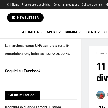
Chi Siamo
Promozione e pubblicità
Contatta la redazione
Collabora con noi
M
Gli ultimi articoli
NEWSLETTER
Incompreso quando l’amore TI sfiora
LA CULTURA PIANGE UN GRANDE
ATTUALITÀ
SPORT
MUSICA
EVENTI
S
6 AGOSTO happy birthday
La marchesa yanus UNA carriera a tutta🍺
Home
Amatriciana City boicotta i LUPO DE LUPIS
11 
Seguici su Facebook
div
Gli ultimi articoli
Incompreso quando l’amore TI sfiora