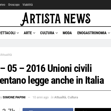
eteo
Oroscopo
Viabilità
PETTACOLI
ARTE
CULTURA
MODA
ENOGASTRONOMIA
Attualità
– 05 – 2016 Unioni civili
entano legge anche in Italia
by
in
SIMONE PAPINI
10 anni ago
Attualità
,
Cultura