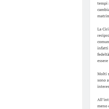
tempi 
cambia
matrim
La Cir
recipr
comuni
infatti
fedelt
essere 
Molti 
sono a
interes
All’in
meno d