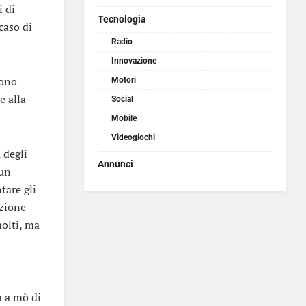
i di
Tecnologia
caso di
Radio
Innovazione
sono
Motori
e alla
Social
Mobile
Videogiochi
 degli
Annunci
 un
tare gli
azione
molti, ma
a a mò di