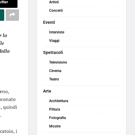
itter
Artisti
Concerti
Eventi
Interviste
r la
Viaggi
“le
dalla
Spettacoli
Televisione
Cinema
Teatro
leno,
Arte
coronato
Architettura
i, quindi
Pittura
.
Fotografia
Mostre
catoio, i