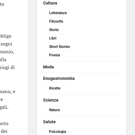
to
Cultura
Letteratura
Filosofia
Storia
bbligo
Libri
isogni
Short Stories
imonio,
Poesia
ulla
niugi di
Moda
Enogastronomia
Ricette
amano, e
te
Scienze
gali.
Natura
Salute
anto
 dei
Psicologia