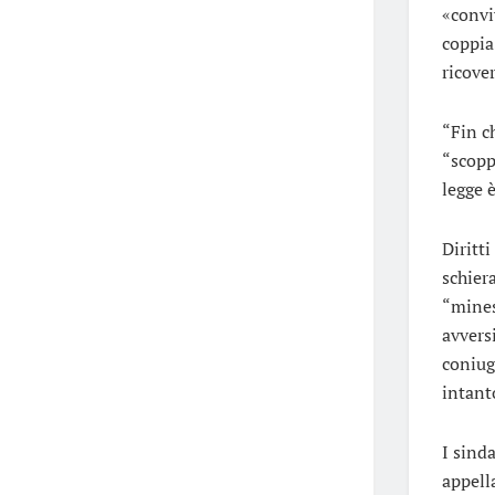
«convi
coppia»
ricove
“Fin c
“scopp
legge 
Diritti
schiera
“mines
avvers
coniug
intanto
I sinda
appell