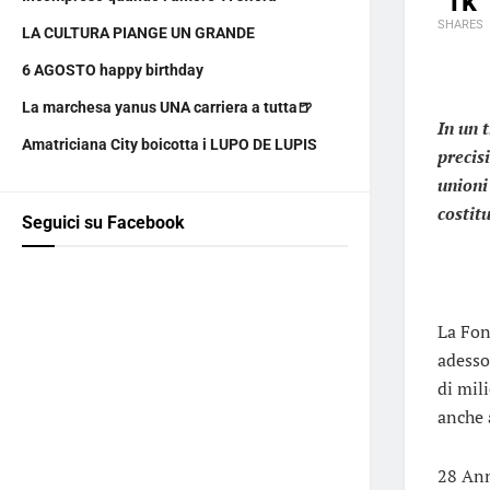
1k
SHARES
LA CULTURA PIANGE UN GRANDE
6 AGOSTO happy birthday
La marchesa yanus UNA carriera a tutta🍺
In un 
Amatriciana City boicotta i LUPO DE LUPIS
precis
unioni
costitu
Seguici su Facebook
La Fon
adesso
di mili
anche 
28 Ann