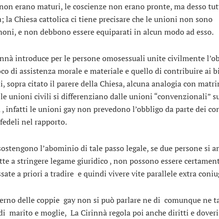
non erano maturi, le coscienze non erano pronte, ma desso tut
; la Chiesa cattolica ci tiene precisare che le unioni non sono
oni, e non debbono essere equiparati in alcun modo ad esso.
innà introduce per le persone omosessuali unite civilmente l’o
oco di assistenza morale e materiale e quello di contribuire ai b
, sopra citato il parere della Chiesa, alcuna analogia con matr
 le unioni civili si differenziano dalle unioni “convenzionali” s
à , infatti le unioni gay non prevedono l’obbligo da parte dei co
fedeli nel rapporto.
sostengono l’abominio di tale passo legale, se due persone si 
tte a stringere legame giuridico , non possono essere certamen
sate a priori a tradire e quindi vivere vite parallele extra coniu
terno delle coppie gay non si può parlare ne di comunque ne t
i marito e moglie, La Cirinnà regola poi anche diritti e doveri