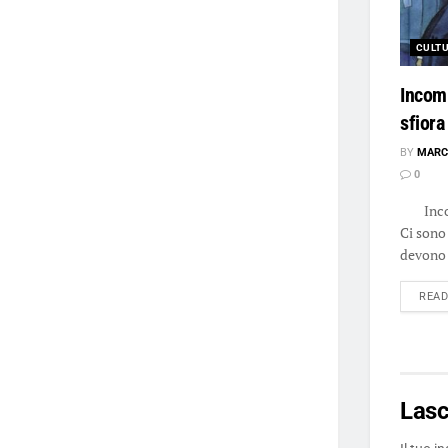
CULT
Incom
sfiora
BY
MARC
0
Incomp
Ci sono 
devono 
REA
Las