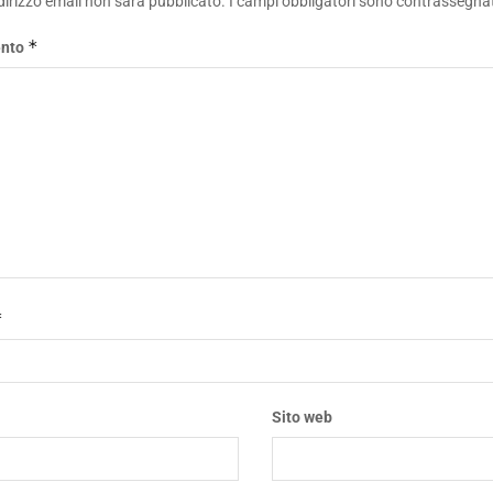
ndirizzo email non sarà pubblicato.
I campi obbligatori sono contrassegna
*
nto
*
*
Sito web