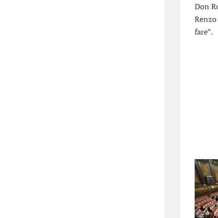
Don Ro
Renzo 
fare”.