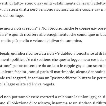
venti di fatto» etero o gay uniti «stabilmente da legami affettiv
, gli stessi diritti però vengono riconosciuti alle coppie gay in 
ro del coniuge.
he morti non ci separi” ? Non proprio, anche le coppie gay pos
iare” e quindi ricorrere allo scioglimento, che comunque in bas
è molto più snello e veloce del divorzio canonico.
 legali, giuridici riconosciuti non v’è dubbio, nonostante al di la
menti politici, c’è chi sostiene che questa legge, mesa cosi, sia
trone” per accontentare da un lato le coppie gay e non sconten
i, niente fedeltà , non si parla di matrimonio, alcuna denomin
ale trai soggetti, insomma un “pastrocchietto” buttato la’ per 
 la legge esiste ed è viva vegeta.
ci non potranno essere costretti a celebrare le unioni gay, se si
ano all’obiezione di coscienza, insomma se un sindaco si rifiut