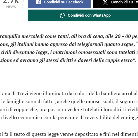
2.7k
Condividi su Facebook
Condividi su Tw
VIEWS
Condividi con WhatsApp
tranquillo mercoledì come tanti, all’ora di cena, alle 20 – 00 pe
ione, gli italiani hanno appreso dai telegiornali quanto segue, 
 civili diventano legge, i matrimoni omosessuali sono tutelati 
zione ed avranno gli stessi diritti e doveri delle coppie etero”.
tana di Trevi viene illuminata dai colori della bandiera arcoba
 le famiglie sono di fatto , anche quelle omosessuali, il sogno 
oni di coppie che, ora possono vedere tutelati i loro diritti civil
a livello economico con la pensione di reversibilità del coniuge
i fa il testo di questa legge venne depositato e finì nel dimenti